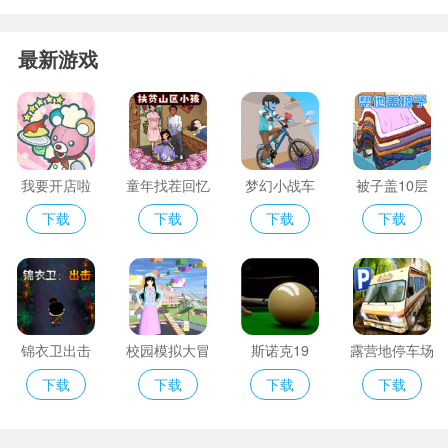
最新游戏
我要开店啦
童年找茬回忆
梦幻小战车
被子盖10层
下载
下载
下载
下载
锦衣卫出击
校园模拟大冒
斯诺克19
露营地停车场
险
下载
下载
下载
下载