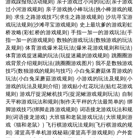
游戏踩报纸活动规则)
亲子游戏过小河的玩法(亲子游戏
过小河游戏规则)
亲子游戏挑小棒玩法(挑小棒游戏的规
则)
求生之路游戏技巧(求生之路游戏规则)
沙坑寻宝游
戏玩法规则(沙滩寻宝游戏规则)
史上最坑爹的游戏彩虹
桥攻略(彩虹桥的游戏规则)
手指一加一的游戏玩法(手
指一加一的游戏规则)
数独的游戏玩法(数独游戏的玩法
及规则)
体育游戏爆米花玩法(爆米花游戏规则和玩法)
体育游戏捉迷藏的玩法(玩捉迷藏的游戏规则)
跳圈圈游
戏背景介绍规则玩法(跳圈圈游戏图片)
我不是数独游戏
技巧(数独游戏的规则与技巧)
小白兔采蘑菇体育游戏的
玩法(小白兔采蘑菇游戏规则)
小游戏的玩法及规则(小
游戏的玩法及规则介绍)
游戏贴小红花玩法(贴红花游戏
规则)
游戏厅捉泥鳅机技巧(捉泥鳅游戏规则玩法)
自制
天平称游戏玩法和规则(制作天平秤的方法最简单的)
绑
脚游戏技巧(绑脚走路游戏规则)
词语接龙游戏玩法和规
则(词语接龙游戏)
大班猫和老鼠游戏玩法(大班规则游
戏《猫和老鼠》)
飞行棋游戏玩法规则(飞行棋游戏的规
则)
灌篮高手单机游戏秘籍(灌篮高手游戏规则)
户外套