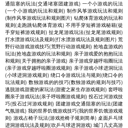
通阻塞的玩法(交通堵塞团建游戏)
一个小游戏的玩法
(一个小游戏的玩法和规则)
制作风筝游戏玩法和规则
(制作风筝游戏玩法和规则图片)
钻爬体育游戏的玩法和
规则(走跑跳钻爬体育游戏)
不用手穿短裤游戏秘籍(徒
手穿短裤游戏规则)
扯龙尾游戏玩法(扯龙尾游戏规则)
打水漂游戏玩法及规则(打水漂游戏玩法及规则图片)
荒
野行动游戏游戏技巧(荒野行动游戏规则)
抢地盘游戏的
玩法(抢地盘游戏的玩法和规则)
亲子游戏爱的抱抱玩法
和规则(关于拥抱的亲子游戏)
亲子游戏穿越呼啦圈玩法
(亲子游戏穿越呼啦圈游戏规则)
亲子游戏小球进洞玩法
(小球进洞游戏规则)
绕口令游戏玩法与规则(绕口令的
玩法规则)
数独游戏的的技巧(数独游戏的规则与技巧)
逃脱游戏甜蜜的家玩法(甜蜜之家生存游戏规则)
套呼啦
圈亲子游戏玩法(亲子呼啦圈游戏规则)
投石过河游戏技
巧(投石过河游戏规则)
团建游戏交通阻塞的玩法(团建
气氛游戏)
我的世界饥饿游戏技巧(我的世界饥饿游戏规
则)
游戏占椅子玩法(游戏抢椅子规则简单)
桌面乒乓球
进洞游戏玩法及规则(吹乒乓球进洞游戏)
城门几丈高游