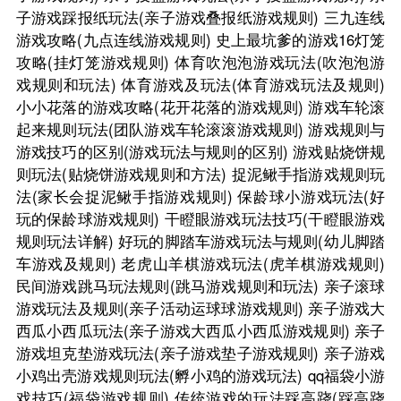
子游戏踩报纸玩法(亲子游戏叠报纸游戏规则)
三九连线
游戏攻略(九点连线游戏规则)
史上最坑爹的游戏16灯笼
攻略(挂灯笼游戏规则)
体育吹泡泡游戏玩法(吹泡泡游
戏规则和玩法)
体育游戏及玩法(体育游戏玩法及规则)
小小花落的游戏攻略(花开花落的游戏规则)
游戏车轮滚
起来规则玩法(团队游戏车轮滚滚游戏规则)
游戏规则与
游戏技巧的区别(游戏玩法与规则的区别)
游戏贴烧饼规
则玩法(贴烧饼游戏规则和方法)
捉泥鳅手指游戏规则玩
法(家长会捉泥鳅手指游戏规则)
保龄球小游戏玩法(好
玩的保龄球游戏规则)
干瞪眼游戏玩法技巧(干瞪眼游戏
规则玩法详解)
好玩的脚踏车游戏玩法与规则(幼儿脚踏
车游戏及规则)
老虎山羊棋游戏玩法(虎羊棋游戏规则)
民间游戏跳马玩法规则(跳马游戏规则和玩法)
亲子滚球
游戏玩法及规则(亲子活动运球球游戏规则)
亲子游戏大
西瓜小西瓜玩法(亲子游戏大西瓜小西瓜游戏规则)
亲子
游戏坦克垫游戏玩法(亲子游戏垫子游戏规则)
亲子游戏
小鸡出壳游戏规则玩法(孵小鸡的游戏玩法)
qq福袋小游
戏技巧(福袋游戏规则)
传统游戏的玩法踩高跷(踩高跷