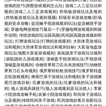
游戏的技巧(拼图游戏规则怎么玩)
游戏二人三足玩法和
规则(游戏二人三足游戏规则)
炸纸板游戏玩法及规则
(炸纸板游戏玩法及规则视频)
职场安卓游戏攻略(职场
规则安卓攻略)
捉泥鳅手指游戏规则玩法(捉泥鳅抓手游
戏)
穿越电网游戏技巧最后一个(穿越电网游戏规则和操
作说明)
传统游戏的玩法踩高跷(民间踩高跷游戏规则和
玩法)
打牌游戏玩法(打牌的游戏规则)
大班体育游戏玩
法和规则(大班体育游戏玩法和规则目标)
大富翁地盘游
戏玩法(地图大富翁游戏规则)
袋鼠跳亲子游戏玩法规则
(袋鼠跳幼儿游戏规则)
顶锅盖手指游戏玩法(手指游戏
顶锅盖游戏规则)
动物世界剪刀石头布游戏技巧(动物世
界剪刀石头布规则)
俄罗斯转轮枪游戏技巧(俄罗斯转盘
左轮游戏规则)
揪尾巴亲子游戏玩法和规则(亲子游戏揪
尾巴游戏目标)
坑爹游戏的玩法(坑爹游戏的玩法和规
则)
狼人游戏高级技巧(狼人游戏规则及玩法猎人)
李家
小院游戏攻略手机(农家小院游戏规则)
民间亲子游戏玩
法及规则(传统民间亲子游戏)
民间游戏炒黄豆创新玩法
(炒黄豆游戏规则及玩法)
民间游戏跳皮筋玩法及规则