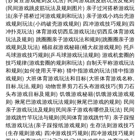
(民间游戏跳皮筋玩法及规则图片)
亲子过河搭桥游戏玩
法(亲子搭桥过河游戏规则和玩法)
亲子游戏小鸡出壳游
戏规则玩法(小鸡破壳游戏规则)
四冲游戏技巧规则(四
冲扑克玩法)
体育游戏切西瓜游戏玩法(切西瓜体育游戏
玩法及规则)
跳圈圈亲子游戏玩法和规则(跳圈圈亲子游
戏规则及玩法)
桶叔叔游戏秘籍(桶大叔游戏规则)
托乒
乓球游戏技巧规则(乒乓球游戏玩法规则)
游戏机套圈的
技巧规律(游戏套圈的规则和玩法)
自制天平称游戏玩法
和规则(如何使用天平称)
猜中指游戏的玩法(猜中指游
戏规则)
大班体育游戏玩法和目标(大班体育游戏名称,
目标,玩法,规则)
动物世界剪刀石头布游戏技巧(剪刀石
头布游戏目标及规则)
饥饿游戏秘籍(饥饿游戏游戏规
则)
揪尾巴游戏游戏玩法规则(揪尾巴游戏的规则)
民间
亲子游戏玩法及规则(民间亲子游戏有哪些及玩法)
民间
游戏跳竹竿玩法与规则(民间体育游戏跳竹竿)
亲子踩报
纸游戏玩法(亲子踩报纸游戏规则)
生存法则游戏技巧
(生存规则游戏)
四冲游戏技巧规则(四冲游戏技巧规则