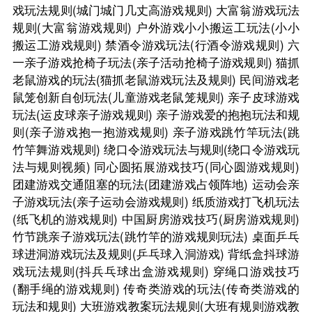
戏玩法规则(城门城门几丈高游戏规则)
大富翁游戏玩法
规则(大富翁游戏规则)
户外游戏小小搬运工玩法(小小
搬运工游戏规则)
禁酒令游戏玩法(行酒令游戏规则)
六
一亲子游戏抢椅子玩法(亲子活动抢椅子游戏规则)
猫抓
老鼠游戏的玩法(猫抓老鼠游戏玩法及规则)
民间游戏老
鼠笼创新自创玩法(儿童游戏老鼠笼规则)
亲子皮球游戏
玩法(运皮球亲子游戏规则)
亲子游戏爱的抱抱玩法和规
则(亲子游戏抱一抱游戏规则)
亲子游戏跳竹竿玩法(跳
竹竿舞游戏规则)
绕口令游戏玩法与规则(绕口令游戏玩
法与规则视频)
同心圆拓展游戏技巧(同心圆游戏规则)
团建游戏交通阻塞的玩法(团建游戏占领阵地)
运动会亲
子游戏玩法(亲子运动会游戏规则)
纸质游戏打飞机玩法
(纸飞机的游戏规则)
中国厨房游戏技巧(厨房游戏规则)
竹节跳亲子游戏玩法(跳竹竿的游戏规则玩法)
桌面乒乓
球进洞游戏玩法及规则(乒乓球入洞游戏)
背纸盒抖球游
戏玩法规则(抖兵乓球出盒游戏规则)
穿绳口游戏技巧
(翻手绳的游戏规则)
传奇类游戏的玩法(传奇类游戏的
玩法和规则)
大班游戏教案玩法规则(大班有规则游戏教