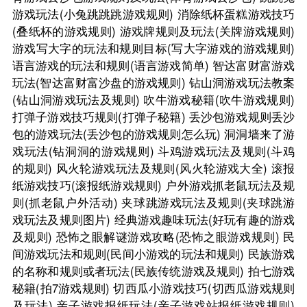
游戏玩法(小兔跳跳跳游戏规则)
消除纸杯蛋糕游戏技巧
(叠纸杯的游戏规则)
游戏牌规则及玩法(关牌游戏规则)
游戏写大字的玩法和规则目标(写大字游戏的游戏规则)
语言游戏的玩法和规则(语言游戏简单)
智达富财富游戏
玩法(智达富财富沙盘的游戏规则)
钻山洞游戏玩法教案
(钻山洞游戏玩法及规则)
吹牛游戏秘籍(吹牛游戏规则)
打弹子游戏技巧规则(打弹子秘籍)
丢沙包游戏规则丢沙
包的游戏玩法(丢沙包的游戏规则怎么玩)
洞洞墙来了游
戏玩法(钻洞洞的游戏规则)
斗鸡游戏玩法及规则(斗鸡
的规则)
风火轮游戏玩法及规则(风火轮游戏大全)
滚报
纸游戏技巧(滚报纸游戏规则)
户外游戏抓老鼠玩法及规
则(抓老鼠户外活动)
夹球跳游戏玩法及规则(夹球跳游
戏玩法及规则图片)
经典游戏趣味玩法(好玩有趣的游戏
及规则)
恐怖之眼解谜游戏攻略(恐怖之眼游戏规则)
民
间游戏玩法和规则(民间小游戏的玩法和规则)
民族游戏
的名称和规则或者玩法(民族传统游戏及规则)
拍七游戏
秘籍(拍7游戏规则)
切西瓜小游戏技巧(切西瓜游戏规则
及玩法)
亲子游戏报纸玩法(亲子游戏站报纸游戏规则)