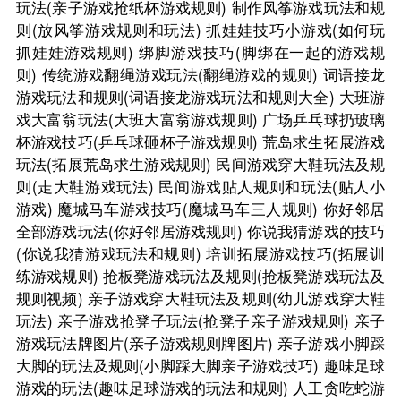
玩法(亲子游戏抢纸杯游戏规则)
制作风筝游戏玩法和规
则(放风筝游戏规则和玩法)
抓娃娃技巧小游戏(如何玩
抓娃娃游戏规则)
绑脚游戏技巧(脚绑在一起的游戏规
则)
传统游戏翻绳游戏玩法(翻绳游戏的规则)
词语接龙
游戏玩法和规则(词语接龙游戏玩法和规则大全)
大班游
戏大富翁玩法(大班大富翁游戏规则)
广场乒乓球扔玻璃
杯游戏技巧(乒乓球砸杯子游戏规则)
荒岛求生拓展游戏
玩法(拓展荒岛求生游戏规则)
民间游戏穿大鞋玩法及规
则(走大鞋游戏玩法)
民间游戏贴人规则和玩法(贴人小
游戏)
魔城马车游戏技巧(魔城马车三人规则)
你好邻居
全部游戏玩法(你好邻居游戏规则)
你说我猜游戏的技巧
(你说我猜游戏玩法和规则)
培训拓展游戏技巧(拓展训
练游戏规则)
抢板凳游戏玩法及规则(抢板凳游戏玩法及
规则视频)
亲子游戏穿大鞋玩法及规则(幼儿游戏穿大鞋
玩法)
亲子游戏抢凳子玩法(抢凳子亲子游戏规则)
亲子
游戏玩法牌图片(亲子游戏规则牌图片)
亲子游戏小脚踩
大脚的玩法及规则(小脚踩大脚亲子游戏技巧)
趣味足球
游戏的玩法(趣味足球游戏的玩法和规则)
人工贪吃蛇游