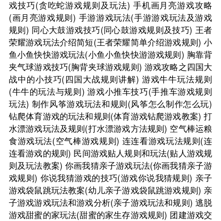
戏技巧(贪吃蛇游戏规则及玩法)
手机画月亮游戏攻略
(画月亮游戏规则)
手游游戏玩法(手游游戏玩法及游戏
规则)
同心大鼓游戏技巧(同心鼓游戏规则及技巧)
王者
荣耀游戏玩法介绍简短(王者荣耀简单介绍游戏规则)
小
鱼小鱼快快游戏玩法(小鱼小鱼快快游游戏规则)
胸靠背
夹气球游戏技巧(胸背夹球游戏规则)
游戏攻略之四国大
战中的小技巧(四国大战规则讲解)
游戏牛牛玩法规则
(牛牛的玩法与规则)
游戏小推车技巧(手推车游戏规则
玩法)
制作风筝游戏玩法和规则(风筝怎么制作怎么玩)
钻爬体育游戏的玩法和规则(体育游戏钻爬游戏教案)
打
水漂游戏玩法及规则(打水漂游戏方法规则)
空气棒运粮
食游戏玩法(空气棒游戏规则)
连连看游戏玩法规则(连
连看游戏的规则)
民间游戏贴人规则和玩法(贴人游戏规
则及玩法教案)
你画我猜亲子游戏玩法(你画我猜亲子游
戏规则)
你说我猜游戏的技巧(游戏你说我猜规则)
亲子
游戏袋鼠跳玩法教案(幼儿亲子游戏袋鼠跳游戏规则)
亲
子游戏游戏玩法和游戏分析(亲子游戏玩法和规则)
逃脱
游戏甜蜜的家玩法(甜蜜的家生存游戏规则)
团建游戏交