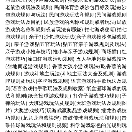
老鼠游戏玩法及规则)
民间体育游戏沙包目标及玩法(沙
包游戏规则与玩法)
民间游戏玩法和规则(民间游戏规则
游戏玩法及目的)
民族游戏的名称和规则或者玩法(民族
游戏的名称和规则或者玩法有哪些)
拍七游戏秘籍(拍七
游戏规则)
亲子打沙包游戏玩法(亲子游戏接沙包游戏规
则)
亲子游戏贴五官玩法(贴五官亲子游戏规则及玩法)
亲子游戏小推车技巧(推小车亲子游戏规则)
商场插口红
游戏技巧(涂口红游戏活动规则)
五人坐地起身游戏技巧
(坐地而起游戏规则)
香蕉女孩小游戏玩法(吃香蕉的游
戏规则)
游戏斗地主玩法(斗地主玩法大全及规则)
游戏
牌规则及玩法(字牌游戏规则)
语言游戏拍手歌玩法及规
则(语言游戏拍手歌玩法及规则教案)
纸盒漏球游戏的玩
法和规则(纸盒投球游戏规则)
打弹子游戏技巧规则(子
弹的玩法)
大班游戏玩法及规则(大班游戏玩法及规则图
片)
大奖游戏技巧(玩游戏赢奖品游戏规则)
攉龙游戏技
巧规则(龙龙龙游戏诀窍)
击鼓传球游戏玩法和规则(击
鼓传球游戏玩法和规则视频)
科学游戏彩色的光规则玩