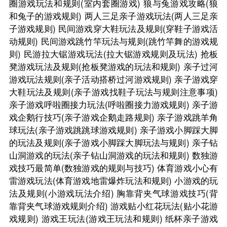
圈游戏玩法和规则(室内套圈游戏)
狼与兔游戏攻略(狼
和兔子的游戏规则)
两人三足亲子游戏玩法(两人三足亲
子游戏规则)
民间游戏穿大鞋玩法及规则(穿鞋子游戏活
动规则)
民间游戏跳竹竿玩法与规则(跳竹竿舞的游戏规
则)
民游拉大锯游戏玩法(拉大锯游戏规则及玩法)
抢板
凳游戏玩法及规则(抢板凳游戏的玩法和规则)
亲子过河
游戏玩法规则(亲子活动搭桥过河游戏规则)
亲子游戏穿
大鞋玩法及规则(亲子游戏找鞋子玩法与规则注意事项)
亲子游戏呼啦圈接力玩法(呼啦圈接力游戏规则)
亲子游
戏企鹅行技巧(亲子游戏企鹅走路规则)
亲子游戏跳羊角
球玩法(亲子游戏跳跳球游戏规则)
亲子游戏小脚踩大脚
的玩法及规则(亲子游戏小脚踩大脚玩法与规则)
亲子钻
山洞游戏的玩法(亲子钻山洞游戏的玩法和规则)
数独游
戏技巧最简单(数独游戏的规则与技巧)
体育游戏小心有
雷游戏玩法(体育游戏地雷爆炸玩法和规则)
小游戏的玩
法及规则(小游戏玩法介绍)
胸靠背夹气球游戏技巧(背
靠背夹气球游戏规则介绍)
游戏贴小红花玩法(贴小花游
戏规则)
游戏王玩法(游戏王玩法和规则)
纸杯亲子游戏