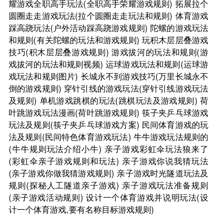
耀游戏全职高手玩法(全职高手荣耀游戏规则)
拓展拉个
圆圈走走游戏玩法(拉个圆圈走走玩法和规则)
体育游戏
踩高跷玩法(户外活动踩高跷游戏规则)
陀螺的游戏玩法
和规则(有关陀螺的玩法和游戏规则)
玩积木层层叠游戏
技巧(积木层层叠游戏规则)
游戏拔河的玩法和规则(游
戏拔河的玩法和规则视频)
运球游戏玩法和规则(运球游
戏玩法和规则图片)
长城永不到游戏技巧(万里长城永不
倒的游戏规则)
穿针引线的游戏玩法(穿针引线游戏玩法
及规则)
单机游戏跳棋的玩法(跳棋玩法及游戏规则)
荷
叶跳游戏玩法漫画(荷叶跳游戏规则)
筷子夹乒乓球游戏
玩法及规则(筷子夹乒乓球游戏方案)
民间体育游戏的玩
法及规则(民间特色体育游戏玩法)
牛牛游戏玩法规则的
(牛牛规则玩法介绍小牛)
亲子游戏彩虹伞玩法狼来了
(彩虹伞亲子游戏规则和玩法)
亲子游戏你说我猜玩法
(亲子游戏你做我猜游戏规则)
亲子游戏时光隧道玩法及
规则(探秘人工隧道亲子游戏)
亲子游戏玩法准备规则
(亲子游戏活动规则)
设计一个体育游戏并说明玩法(设
计一个体育游戏,要有名称目标游戏规则)