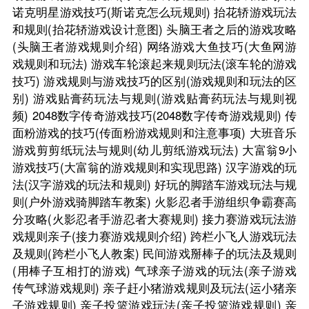
诺克明星游戏技巧(斯诺克怎么玩规则)
抬花轿游戏玩法
和规则(抬花轿游戏设计意图)
头脑王者之后的游戏攻略
(头脑王者游戏规则介绍)
网络游戏大鱼技巧(大鱼网游
戏规则和玩法)
游戏车轮滚起来规则玩法(滚车轮的游戏
技巧)
游戏规则与游戏技巧的区别(游戏规则和玩法的区
别)
游戏贴膏药玩法与规则(游戏贴膏药玩法与规则视
频)
2048数字传奇游戏技巧(2048数字传奇游戏规则)
传
面粉游戏的技巧(传面粉游戏规则和注意事项)
大班音乐
游戏剪剪纸玩法与规则(幼儿剪纸游戏玩法)
大富翁9小
游戏技巧(大富翁的游戏规则和实现思路)
汉字游戏的玩
法(汉字游戏的玩法和规则)
好玩的脚踏车游戏玩法与规
则(户外游戏骑脚踏车教案)
火影忍者手游组织争霸赛高
分攻略(火影忍者手游忍者大赛规则)
接力赛游戏玩法游
戏规则亲子(接力赛游戏规则介绍)
跨栏小飞人游戏玩法
及规则(跨栏小飞人教案)
民间游戏掰棒子的玩法及规则
(用棒子互相打的游戏)
气球亲子游戏的玩法(亲子游戏
传气球游戏规则)
亲子赶小猪游戏规则及玩法(运小猪亲
子游戏规则)
亲子投篮游戏玩法(亲子投篮游戏规则)
亲