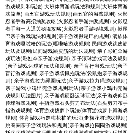
游戏规则和玩法)
大班体育游戏玩法和规则(大班体育游
戏简单)
画五官游戏玩法规则(画五官的游戏规则)
火影
忍者手游高招抽奖攻略(火影忍者手游抽奖规则)
火影忍
者手游一人通关秘境攻略(火影忍者手游秘境规则)
揪尾
巴亲子游戏玩法和规则(亲子游戏揪尾巴的规则)
满族体
育游戏嘎啦哈的玩法(嘎啦哈游戏规则)
民间游戏跳皮筋
玩法及规则(民间游戏跳皮筋的玩法规则)
亲子彩虹伞游
戏玩法(彩虹伞亲子游戏规则)
亲子滚球游戏玩法及规则
(亲子游戏运球的玩法和规则)
亲子盲行游戏玩法(亲子
盲行游戏规则)
亲子游戏袋鼠抱玩法(袋鼠抱亲子游戏规
则)
亲子游戏拉力绳圈玩法(亲子游戏拉力绳游戏规则)
亲子游戏小鸡出壳游戏规则玩法(亲子游戏小鸡出壳游
戏规则玩法图片)
亲子游戏硬卧运球玩法(亲子游戏仰卧
传球游戏规则)
手指游戏石头剪刀布玩法(石头剪刀布手
指游戏规则)
体育游戏拔萝卜玩法(体育游戏萝卜蹲游戏
规则)
体育游戏巧走梅花桩的玩法(走梅花桩游戏规则)
跳圈圈亲子游戏玩法和规则(亲子游戏抢圈圈游戏规则)
托乒乓球游戏技巧规则(夹乒乓球游戏规则方案)
玩拼图