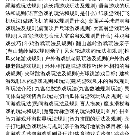
绳游戏玩法规则(跳长绳游戏玩法及规则)
语言游戏的玩
法和规则(语言游戏的玩法和规则是什么)
纸质游戏打飞
机玩法(做纸飞机的游戏规则是什么)
桌面乒乓球进洞游
戏玩法及规则(桌面吹乒乓球游戏规则)
大富翁游戏玩法
规则(大富翁游戏怎么玩大富翁游戏规则是什么)
斗鸡游
戏技巧(斗鸡游戏玩法及规则)
翻山越岭游戏玩法亲子
(翻山越岭游戏规则亲子)
风火轮游戏的玩法和规则(推
风火轮游戏规则)
户外游戏抓老鼠玩法及规则(户外游戏
抓老鼠游戏规则)
环环相扣趣味游戏技巧(环环相扣的游
戏规则)
夹球跳游戏玩法及规则(夹球跳游戏目标)
建构
游戏积木的游戏规则和玩法(建构游戏积木的游戏规则
和玩法介绍)
九宫独数游戏玩法(九宫数独规则玩法)
民
间体育游戏切西瓜玩法(切西瓜体育游戏玩法及规则)
民
间游戏玩法(民间游戏玩法及规则盲人摸象)
魔鬼滑梯游
戏的玩法和规则(魔鬼滑梯游戏的玩法和规则图片)
拼图
智力游戏环游世界玩法规则(智力拼图的玩法及规则)
亲
子打地鼠游戏玩法与规则(亲子游戏打地鼠游戏目标)
体
育游戏丢沙包游戏规则及玩法(体育游戏丢沙包)
跳跳兔