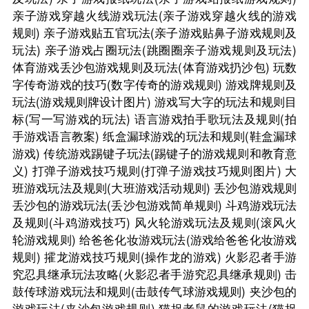
亲子游戏穿越火线游戏玩法(亲子游戏穿越火线的游戏
规则)
亲子游戏贴五官玩法(亲子游戏贴鼻子游戏规则及
玩法)
亲子游戏占圈玩法(跳圈圈亲子游戏规则及玩法)
体育游戏丢沙包游戏规则及玩法(体育游戏扔沙包)
玩数
字传奇游戏的技巧(数字传奇的游戏规则)
游戏牌规则及
玩法(游戏规则牌设计图片)
游戏写大字的玩法和规则目
标(写一写游戏的玩法)
语言游戏拍手歌玩法及规则(拍
手游戏语言教案)
纸盒漏球游戏的玩法和规则(鞋盒漏球
游戏)
传统游戏踢键子玩法(踢键子的游戏规则和教育意
义)
打弹子游戏技巧规则(打弹子游戏技巧规则图片)
大
班游戏玩法及规则(大班游戏活动规则)
丢沙包游戏规则
丢沙包的游戏玩法(丢沙包游戏简单规则)
斗鸡游戏玩法
及规则(斗鸡游戏技巧)
风火轮游戏玩法及规则(滚风火
轮游戏规则)
给爸爸化妆游戏玩法(游戏给爸爸化妆游戏
规则)
攉龙游戏技巧规则(操作龙的游戏)
火影忍者手游
究忍具继承玩法攻略(火影忍者手游究忍具继承规则)
击
鼓传球游戏玩法和规则(击鼓传气球游戏规则)
夹沙包的
游戏玩法(夹沙包游戏规则)
猫捉老鼠的游戏玩法(猫捉