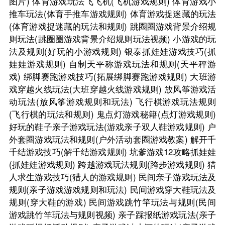
图片)
体育游戏玩法飞飞机(飞机游戏规则)
体育游戏小
推车玩法(体育手推车游戏规则)
体育游戏捉迷藏的玩法
(体育游戏捉迷藏的玩法和规则)
跳圈圈游戏背景介绍规
则玩法(跳圈圈游戏背景介绍规则玩法视频)
小游戏的玩
法及规则(好玩的小游戏规则)
银泰抓娃娃游戏技巧(抓
娃娃游戏规则)
自制天平称游戏玩法和规则(天平秤游
戏)
绑脚赛跑游戏技巧(拓展绑脚赛跑游戏规则)
大班游
戏穿越火线玩法(大班穿越火线游戏规则)
放风筝游戏活
动玩法(放风筝游戏规则和玩法)
飞行棋游戏玩法规则
(飞行棋的玩法和规则)
鬼点灯游戏秘籍(点灯游戏规则)
好玩的鞋子亲子游戏玩法(游戏亲子双人鞋游戏规则)
户
外套圈游戏玩法和规则(户外活动套圈游戏教案)
解开千
千结游戏技巧(解千结游戏规则)
坑爹游戏12攻略抓娃娃
(抓娃娃游戏规则)
跨越游戏玩法规则(跨步游戏规则)
猎
人求生游戏技巧(猎人的游戏规则)
民间亲子游戏玩法及
规则(亲子游戏游戏规则和玩法)
民间游戏穿大鞋玩法及
规则(穿大鞋的游戏)
民间游戏跳竹竿玩法与规则(民间
游戏跳竹竿玩法与规则视频)
亲子踩报纸游戏玩法(亲子