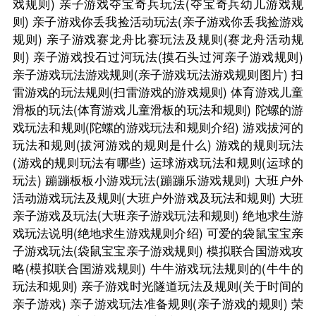
戏规则)
亲子游戏夺宝奇兵玩法(夺宝奇兵幼儿游戏规
则)
亲子游戏你丢我捡活动玩法(亲子游戏你丢我捡游戏
规则)
亲子游戏赛龙舟比赛玩法及规则(赛龙舟活动规
则)
亲子游戏投石过河玩法(摸石头过河亲子游戏规则)
亲子游戏玩法游戏规则(亲子游戏玩法游戏规则图片)
扫
雷游戏的玩法规则(扫雷游戏的游戏规则)
体育游戏儿童
滑板的玩法(体育游戏儿童滑板的玩法和规则)
陀螺的游
戏玩法和规则(陀螺的游戏玩法和规则介绍)
游戏拔河的
玩法和规则(拔河游戏的规则是什么)
游戏的规则玩法
(游戏的规则玩法有哪些)
运球游戏玩法和规则(运球的
玩法)
蹦蹦板板小游戏玩法(蹦蹦乐游戏规则)
大班户外
活动游戏玩法及规则(大班户外游戏及玩法和规则)
大班
亲子游戏及玩法(大班亲子游戏玩法和规则)
绝地求生游
戏玩法说明(绝地求生游戏规则介绍)
可爱的袋鼠宝宝亲
子游戏玩法(袋鼠宝宝亲子游戏规则)
模拟联合国游戏攻
略(模拟联合国游戏规则)
牛牛游戏玩法规则的(牛牛的
玩法和规则)
亲子游戏时光隧道玩法及规则(关于时间的
亲子游戏)
亲子游戏玩法准备规则(亲子游戏的规则)
荣