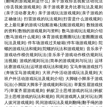
(翻绳的游戏规则是什么)
亲子游戏你丢我捡活动玩法
(你丢我捡游戏规则)
亲子游戏赛龙舟比赛玩法及规则
(亲子活动赛龙舟)
亲子游戏玩法游戏规则(亲子游戏的
正确做法)
扫雷游戏的玩法规则(扫雷是什么游戏规则)
史上最坑爹的游戏12划船攻略(划船游戏规则)
数独游戏
的资料(数独的游戏规则与资料)
数马游戏玩法规则介绍
(数马游戏什么规则)
体育游戏套圈圈玩法(套圈圈游戏
玩法及规则)
停车场游戏过关秘籍(停车场游戏规则)
陀
螺的游戏玩法和规则(陀螺的玩法和游戏规矩)
音乐亲子
游戏动作模仿规则玩法(音乐亲子游戏动作模仿规则玩
法视频)
游戏的规则玩法(简单的游戏规则与玩法)
运球
比赛游戏玩法(运球游戏玩法和规则)
宝马奔驰游戏技巧
(奔驰宝马游戏规则)
大班户外活动游戏玩法及规则(大
班户外活动游戏玩法及规则介绍)
大脚碰小脚亲子游戏
玩法(小脚踩大脚亲子游戏规则和玩法)
举案投眉游戏技
巧(举案齐眉游戏规则)
蚂蚁卫士思维游戏的玩法(蚂蚁
卫士思维游戏的玩法和规则)
民间游戏两人拔河玩法(两
人拔河游戏规则)
民间游戏玩法及规则翻绳(翻手绳的游