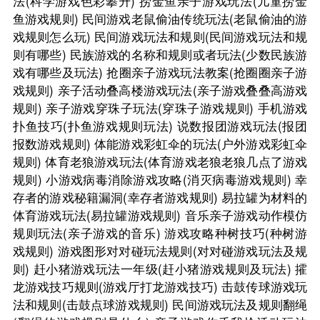
法(科学游戏色彩攀升)
捞金鱼亲子游戏玩法(儿童捞金
鱼游戏规则)
民间游戏老鼠偷油传统玩法(老鼠偷油的游
戏规则怎么玩)
民间游戏玩法和规则(民间游戏玩法和规
则有哪些)
民族游戏的名称和规则或者玩法(少数民族游
戏有哪些及玩法)
抢圈亲子游戏玩法教案(抢圈圈亲子游
戏规则)
亲子活动叠高楼游戏玩法(亲子游戏叠叠高游戏
规则)
亲子游戏穿珠子玩法(穿珠子游戏规则)
手机游戏
扑鱼技巧(扑鱼游戏规则玩法)
说数报团游戏玩法(报团
报数游戏规则)
体能游戏彩虹伞的玩法(户外游戏彩虹伞
规则)
体育老狼游戏玩法(体育游戏老狼老狼几点了游戏
规则)
小游戏病毒消除游戏攻略(消灭病毒游戏规则)
幸
存者的游戏秘籍漏洞(幸存者游戏规则)
易拉罐为材料的
体育游戏玩法(易拉罐游戏规则)
音乐亲子游戏动作模仿
规则玩法(亲子游戏的音乐)
游戏攻略种树技巧(种树游
戏规则)
游戏图形对对碰玩法规则(对对碰游戏玩法及规
则)
赶小猪游戏玩法一年级(赶小猪游戏规则及玩法)
攉
龙游戏技巧规则(游戏厅打龙游戏技巧)
击鼓传球游戏玩
法和规则(击鼓点球游戏规则)
民间游戏玩法及规则翻绳