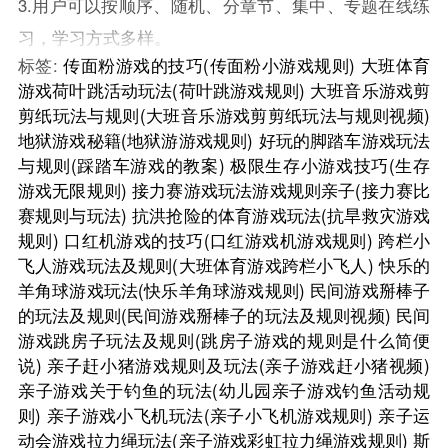
3.用户可以按顺序、随机、分章节、集中、专题在线练
习，学习方式多样。
标签:
传面粉游戏的技巧(传面粉小游戏规则)
大班体育
游戏荷叶跳活动玩法(荷叶跳游戏规则)
大班音乐游戏剪
剪纸玩法与规则(大班音乐游戏剪剪纸玩法与规则视频)
地狱游戏秘籍(地狱游游戏规则)
好玩的脚踏车游戏玩法
与规则(踩踏车游戏的教案)
极限生存小游戏技巧(生存
游戏无限规则)
接力赛游戏玩法游戏规则亲子(接力赛比
赛规则与玩法)
抗洪抢险的体育游戏玩法(抗旱救灾游戏
规则)
口红机游戏的技巧(口红游戏机游戏规则)
跨栏小
飞人游戏玩法及规则(大班体育游戏跨栏小飞人)
快乐的
羊角球游戏玩法(快乐羊角球游戏规则)
民间游戏掰棒子
的玩法及规则(民间游戏掰棒子的玩法及规则视频)
民间
游戏跳房子玩法及规则(跳房子游戏的规则是什么简便
说)
亲子赶小猪游戏规则及玩法(亲子游戏赶小猪视频)
亲子游戏关于钓鱼的玩法(幼儿园亲子游戏钓鱼活动规
则)
亲子游戏小飞机玩法(亲子小飞机游戏规则)
亲子运
动会游戏拉力绳玩法(亲子游戏彩虹拉力绳游戏规则)
斯