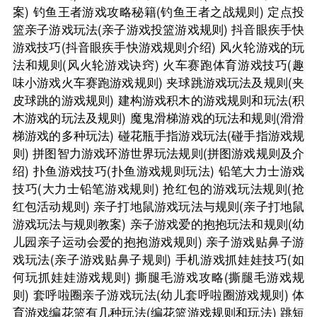
案)
钓鱼王者游戏攻略秘籍(钓鱼王者之战规则)
定点投
篮亲子游戏玩法(亲子游戏投篮游戏规则)
抖音眼疾手快
游戏技巧(抖音眼疾手快游戏规则介绍)
风火轮游戏的玩
法和规则(风火轮游戏诀窍)
火车赛跑体育游戏技巧(趣
味小游戏火车赛跑游戏规则)
夹球跳游戏玩法及规则(夹
皮球跳的游戏规则)
建构游戏积木的游戏规则和玩法(积
木游戏的玩法及规则)
魔鬼滑梯游戏的玩法和规则(滑滑
梯游戏的多种玩法)
碰花瓶手指游戏玩法(碰手指游戏规
则)
拼图智力游戏环游世界玩法规则(拼图游戏规则及介
绍)
扑鱼游戏技巧(扑鱼游戏规则玩法)
铅笔大力士游戏
技巧(大力士铅笔游戏规则)
抢红包的游戏玩法规则(抢
红包活动规则)
亲子打地鼠游戏玩法与规则(亲子打地鼠
游戏玩法与规则教案)
亲子游戏爱的抱抱玩法和规则(幼
儿园亲子运动会爱的抱抱游戏规则)
亲子游戏贴鼻子游
戏玩法(亲子游戏贴鼻子规则)
手机游戏抓娃娃技巧(如
何玩抓娃娃游戏规则)
撕腿毛游戏攻略(撕腿毛游戏规
则)
套呼啦圈亲子游戏玩法(幼儿套呼啦圈游戏规则)
体
育游戏编花篮有几种玩法(编花篮游戏规则和玩法)
跳短