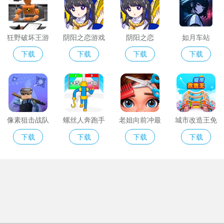
狂野破坏王游
阴阳之恋游戏
阴阳之恋
如月车站
戏
下载
下载
下载
下载
像素狙击战队
螺丝人奔跑手
老姐向前冲最
城市改造王免
最新版
机版
新版
费版
下载
下载
下载
下载