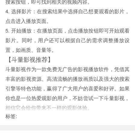
搜索按钮，即可找到相关的视频内容。
4. 选择影片：在搜索结果中选择自己想要观看的影片，
点击进入播放页面。
5. 开始播放：在播放页面，点击播放按钮即可开始观看
影片。同时，用户还可以根据自己的需求调整播放设
置，如画质、音量等。
【斗量影视推荐】
斗量影视作为一款免费无广告的影视播放软件，凭借其
丰富的影视资源、高清流畅的播放画质以及强大的搜索
引擎等特色功能，赢得了广大用户的喜爱和好评。如果
你也是一位热爱观影的用户，不妨尝试一下斗量影视，
相信它会给你带来不一样的观影体验。
标签: