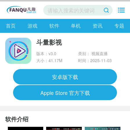
首页
游戏
软件
单机
资讯
专题
斗量影视
版本：v3.0
类别： 视频直播
大小：41.17M
时间：2025-11-03
安卓版下载
Apple Store 官方下载
软件介绍