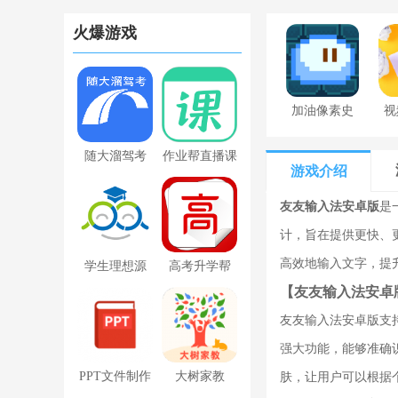
火爆游戏
加油像素史
视
莱姆下载最
随大溜驾考
作业帮直播课
新版
游戏介绍
下载app
友友输入法安卓版
是
计，旨在提供更快、
高效地输入文字，提
学生理想源
高考升学帮
【友友输入法安卓
(理想人人通)
友友输入法安卓版支
最新版
强大功能，能够准确
PPT文件制作
大树家教
肤，让用户可以根据