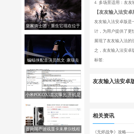
4. 多场景适用：
【友友输入法安卓
友友输入法安卓版是
皇家骑士团：重生它现在位于
计，为用户提供了更
PS5/PS4/PC/NS上。
展现了友友输入法的
之，友友输入法安卓
标签:
蝙蝠侠配音演员凯文·康瑞去
世，享年66岁。
友友输入法安卓
小米POCOX5首次曝光:开机是
MIUI14
相关资讯
首款国产游戏显卡来摩尔线程
《无烬战争》攻略—