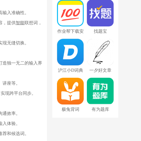
下载app
载免费2022最
新版
高输入准确性。
容，提供
智能
联想词，
作业帮下载安
找题宝
装免费版
实现无缝切换。
打造独一无二的输入界
沪江小D词典
一夕好文章
app去广告版
、讲座等。
，实现跨平台同步。
极兔背词
有为题库
沟通效率。
输入体验。
推荐和候选词。