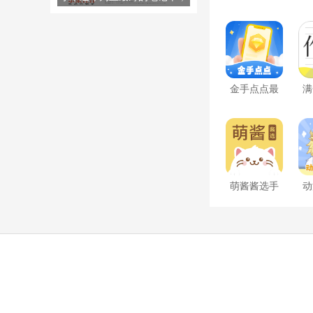
安卓版
双十一就卖出去了！JD.COM销
售额排名第一。
金手点点最
满
新版2024
萌酱酱选手
动
机版