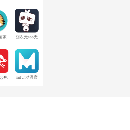
画家
囧次元app无
广告版最新
pp免
mifun动漫官
告
网最新版