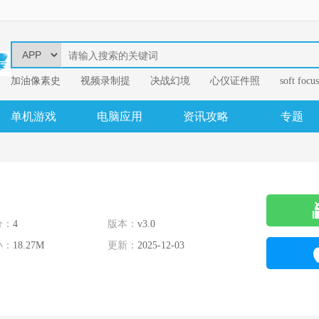
加油像素史
视频录制提
决战幻境
心仪证件照
soft focus
幂果音频格
单机游戏
电脑应用
资讯攻略
专题
分：
4
版本：
v3.0
小：
18.27M
更新：
2025-12-03