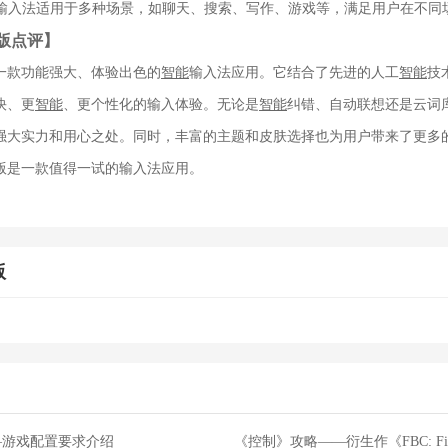
友友输入法适用于多种场景，如聊天、搜索、写作、游戏等，满足用户在不同
版点评】
一款功能强大、体验出色的
智能
输入法应用。它结合了先进的人工
智能
技
快、更
智能
、更个性化的输入体验。无论是
智能
纠错、自动联想还是云词
强大实力和用心之处。同时，丰富的主题和皮肤选择也为用户带来了更多
版是一款值得一试的输入法应用。
版
—游戏配置要求介绍
《控制》攻略——衍生作《FBC: Fir