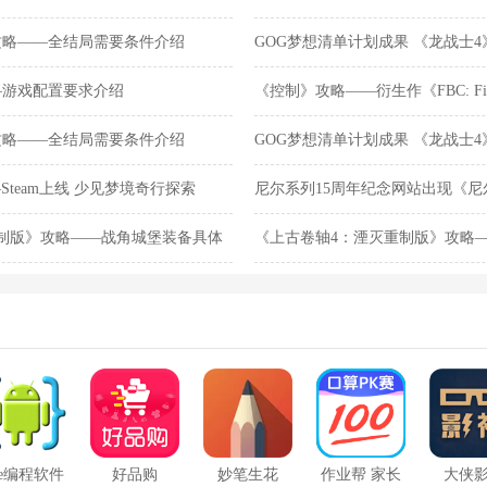
价公布 6月17日上线
攻略——全结局需要条件介绍
GOG梦想清单计划成果 《龙战士4
平台
—游戏配置要求介绍
《控制》攻略——衍生作《FBC: Fir
价公布 6月17日上线
攻略——全结局需要条件介绍
GOG梦想清单计划成果 《龙战士4
平台
Steam上线 少见梦境奇行探索
尼尔系列15周年纪念网站出现《
关内容
制版》攻略——战角城堡装备具体
《上古卷轴4：湮灭重制版》攻略
de编程软件
好品购
妙笔生花
作业帮 家长
大侠