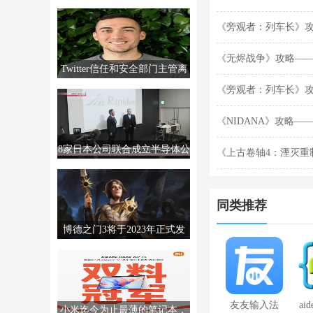
MTTS80，售价2999元。
《旁观者：列车长》
《无烬战争》攻略—
Twitter信任和安全部门主管离
职，销售经理撤回辞呈
《旁观者：列车长》
《NIDANA》攻略——
8家日本公司联合成立半导体公
《上古卷轴4：湮灭重
司Rapidus，制造高级芯片。
位置分享
同类推荐
博德之门3将于2023年正式发
售。更多信息将于12月发布。
友友输入法
ai
小米迄今为止最薄的笔记本，