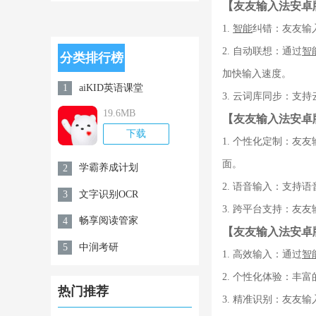
【友友输入法安卓
app官方安卓
版v1.0.5
1.
智能
纠错：友友输
2. 自动联想：通过
智
分类排行榜
加快输入速度。
aiKID英语课堂
1
3. 云词库同步：
19.6MB
【友友输入法安卓
下载
1. 个性化定制：
面。
学霸养成计划
2
2. 语音输入：支
文字识别OCR
3
3. 跨平台支持：友
畅享阅读管家
4
【友友输入法安卓
中润考研
5
1. 高效输入：通过
智
2. 个性化体验：
热门推荐
3. 精准识别：友