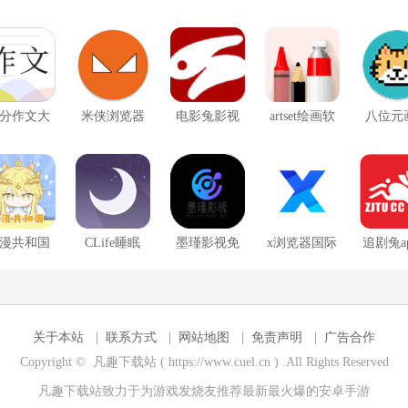
Autodesk
版下载
SketchBook
分作文大
米侠浏览器
电影兔影视
artset绘画软
八位元
全
软件
件
漫共和国
CLife睡眠
墨瑾影视免
x浏览器国际
追剧兔a
app
广告版
版
广
关于本站
联系方式
网站地图
免责声明
广告合作
Copyright © 凡趣下载站 ( https://www.cuel.cn ) .All Rights Reserved
凡趣下载站致力于为游戏发烧友推荐最新最火爆的
安卓手游