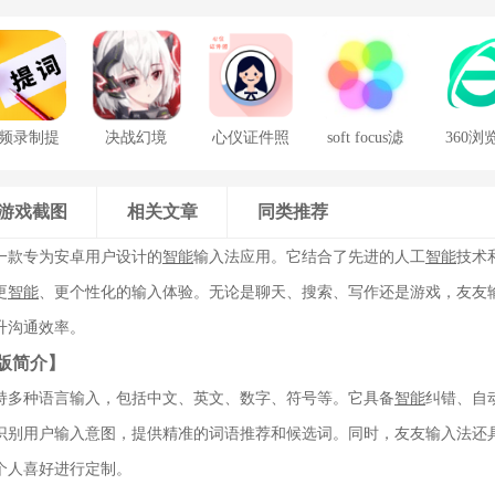
频录制提
决战幻境
心仪证件照
soft focus滤
360浏
词器
镜手机版
游戏截图
相关文章
同类推荐
一款专为安卓用户设计的
智能
输入法应用。它结合了先进的人工
智能
技术
更
智能
、更个性化的输入体验。无论是聊天、搜索、写作还是游戏，友友
升沟通效率。
版简介】
持多种语言输入，包括中文、英文、数字、符号等。它具备
智能
纠错、自
识别用户输入意图，提供精准的词语推荐和候选词。同时，友友输入法还
个人喜好进行定制。