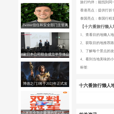
旅行约伴：能找到同
MTTS80，售价2999元。
香港亮点：提供打折
泰国亮点：泰国行程
Twitter信任和安全部门主管离
【十六番旅行懒人
职，销售经理撤回辞呈
1、查看目的地懒人
2、获取目的地推荐
3、了解每个景点的
8家日本公司联合成立半导体公
4、看到当地美味的
司Rapidus，制造高级芯片。
标签:
博德之门3将于2023年正式发
十六番旅行懒人
售。更多信息将于12月发布。
小米迄今为止最薄的笔记本，