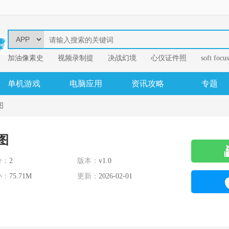
加油像素史
视频录制提
决战幻境
心仪证件照
soft focus
幂果音频格
单机游戏
电脑应用
资讯攻略
专题
图
图
分：
2
版本：
v1.0
小：
75.71M
更新：
2026-02-01