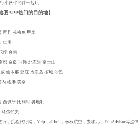
同行小伙伴约伴一起玩。
地图APP热门的目的地】
迈 拜县 苏梅岛 甲米
山 仁川
花莲 台南
 京都 奈良 冲绳 北海道 富士山
威 仙本那 亚庇 热浪岛 槟城 沙巴
河内 岘港 美奈
国 西班牙 比利时 奥地利
夷 马尔代夫
，携程旅行网，Yelp，airbnb，春秋航空，去哪儿，TripAdvisor等提