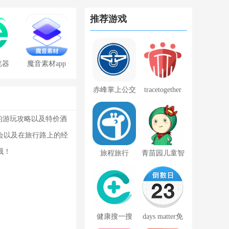
推荐游戏
览器
魔音素材app
免费版
赤峰掌上公交
tracetogether
app扫码乘车
华为
的游玩攻略以及特价酒
会以及在旅行路上的经
哦！
旅程旅行
青苗园儿童智
慧学堂最新官
方版v2.1.10
健康搜一搜
days matter免