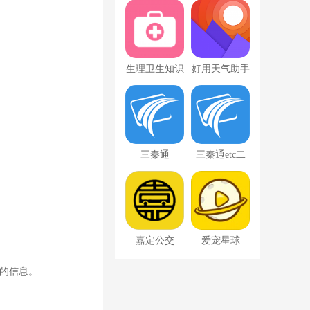
app安卓版
费版
v1.0
生理卫生知识
好用天气助手
教育app官方
版v1.1.2
三秦通
三秦通etc二
次激活
嘉定公交
爱宠星球
供的信息。