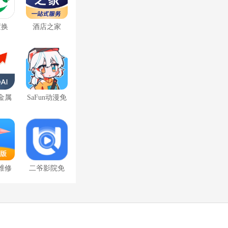
置换
酒店之家
金属
SaFun动漫免
下载
费版
维修
二爷影院免
费版