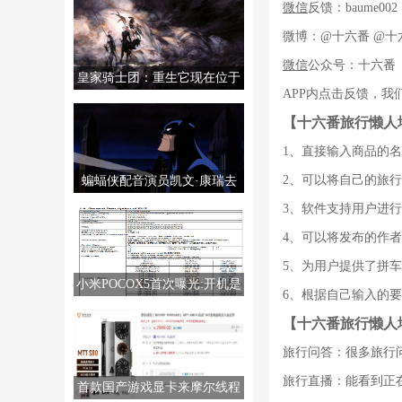
微信
反馈：baume002
微博：@十六番 @十六
微信
公众号：十六番
皇家骑士团：重生它现在位于
APP内点击反馈，我
PS5/PS4/PC/NS上。
【十六番旅行懒人
1、直接输入商品的
2、可以将自己的旅
蝙蝠侠配音演员凯文·康瑞去
世，享年66岁。
3、软件支持用户进
4、可以将发布的作
5、为用户提供了拼
小米POCOX5首次曝光:开机是
6、根据自己输入的
MIUI14
【十六番旅行懒人
旅行问答：很多旅行
旅行直播：能看到正
首款国产游戏显卡来摩尔线程