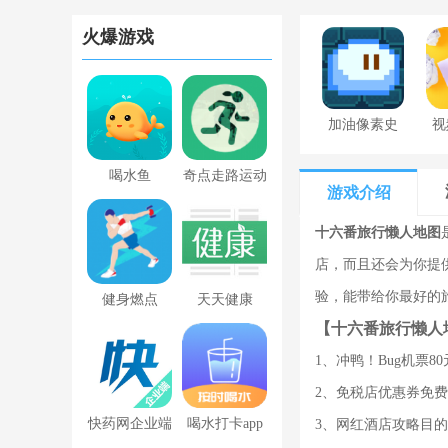
火爆游戏
加油像素史
视
莱姆下载最
喝水鱼
奇点走路运动
新版
游戏介绍
app官方版
十六番旅行懒人地图
v1.0
店，而且还会为你提
验，能带给你最好的
健身燃点
天天健康
【十六番旅行懒人
1、冲鸭！Bug机票8
2、免税店优惠券免
快药网企业端
喝水打卡app
3、网红酒店攻略目