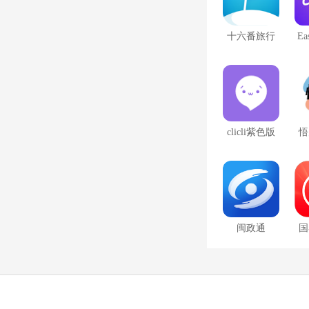
十六番旅行
Ea
懒人地图
clicli紫色版
悟
闽政通
国