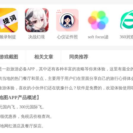
频录制提
决战幻境
心仪证件照
soft focus滤
360浏
词器
镜手机版
游戏截图
相关文章
同类推荐
是一款旅游必备APP，其中还有各种丰富的攻略等你来体验，这里有最全
供当地的热门餐厅和景点，主要用于用户们在里面分享自己的旅行心得体
旅游体验，喜欢的小伙伴们还在犹豫什么？软件是免费的，欢迎体验使用
地图APP产品概述】
0元国内飞，300元国际飞。
费领优惠券，免税店价格查询。
的地网红酒店及餐厅探店。