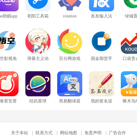
se助眠app
初阳工具箱
rotation
友友输入法
绿城
官方版
语音读字
空影视免
弹幕主义动
百分网游戏
国金期货手
口袋贵
费观看
漫app
盒
机版
手机版
泰君安君
哇叽星球
简易翻译器
我的签名设
啄木鸟
弘手机版
计
关于本站
联系方式
网站地图
免责声明
广告合作