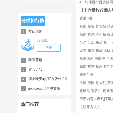
官方版v1.0
4、约伴拼车拼房找
【十六番旅行懒人
香港 澳门
分类排行榜
泰国 曼谷 普吉岛 清
方证大师
1
韩国 首尔 济州岛 釜
79.0MB
台湾 台北 高雄 垦丁 
下载
日本 东京 横滨 大阪
马来西亚 吉隆坡 兰卡
聚医蕙康
2
越南 芽庄 胡志明市 
称心天气
3
斯里兰卡
朋友晚安app官方版v1.0.0
4
法国 德国 意大利 英
goodnotes安卓中文版
5
塞班岛 塞舌尔 夏威
应用内可以看到阿里旅行
热门推荐
【联系方式】