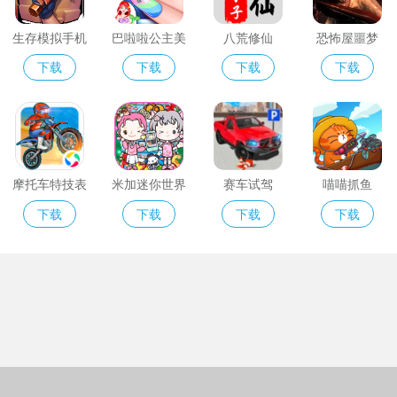
生存模拟手机
巴啦啦公主美
八荒修仙
恐怖屋噩梦
版
甲装扮
下载
下载
下载
下载
摩托车特技表
米加迷你世界
赛车试驾
喵喵抓鱼
演
最新版
下载
下载
下载
下载