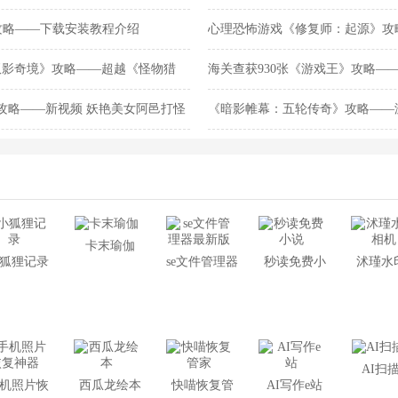
》攻略——下载安装教程介绍
心理恐怖游戏《修复师：起源》攻
布新宣传片
双影奇境》攻略——超越《怪物猎
海关查获930张《游戏王》攻略—
登顶
攻略——新视频 妖艳美女阿邑打怪
《暗影帷幕：五轮传奇》攻略——
卡末瑜伽
狐狸记录
se文件管理器
秒读免费小
沭瑾水
最新版
说
机
AI扫
机照片恢
西瓜龙绘本
快喵恢复管
AI写作e站