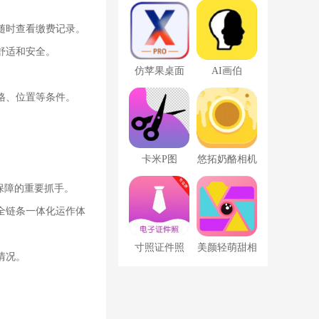
。
随时查看缴费记录。
舒适和安全。
仿苹果桌面
AI画伯
app
格、位置等条件。
。
卡米P图
悠拓奶酪相机
保障的重要抓手。
全链条一体化运作体
寸照证件照
美颜轻萌甜相
情况。
机