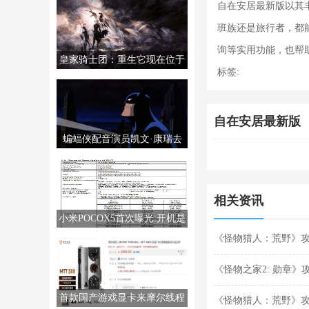
自在安居最新版以其
班族还是旅行者，都
询等实用功能，也帮
皇家骑士团：重生它现在位于
标签:
PS5/PS4/PC/NS上。
自在安居最新版
蝙蝠侠配音演员凯文·康瑞去
世，享年66岁。
相关资讯
小米POCOX5首次曝光:开机是
MIUI14
《怪物猎人：荒野》
《怪物之家2: 勋章
首款国产游戏显卡来摩尔线程
《怪物猎人：荒野》