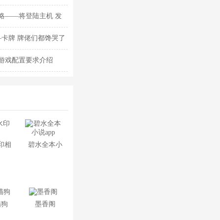
略——将登陆主机 发
—卡牌 牌佬们都馋哭了
游戏配置要求介绍
印相
碧水全本小
说app
描狗
墨香阁