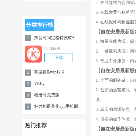
app手机版
正版
2. 在线签约与合
2.1.1
3. 在线缴费与账
4. 在线报修与物
分类排行榜
【自在安居最新版
抖音时间定格特效软件
1
1. 海量在线房源
v6.2.2.28115
97.04MB
2. 一键搜索房源
下载
3. 专业中介服务
【自在安居最新版
零度摄影vip账号
2
1. 全面的服务链：
VRfly
3
2. 创新的运营模
相册薄免费版
4
系。
魅力相册美化app手机版
5
3. 真实的房源信
v1.1
4. 便捷的操作体
热门推荐
【自在安居最新版