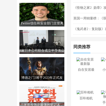
MTTS80，售价2999元。
《怪物之家2: 勋章
英国一周销量榜：《
Twitter信任和安全部门主管离
人：荒野》攻略——
《鬼武者2：复刻版》
职，销售经理撤回辞呈
同类推荐
8家日本公司联合成立半导体公
司Rapidus，制造高级芯片。
自在安居最
小
新版
博德之门3将于2023年正式发
售。更多信息将于12月发布。
百咔相机
手
小米迄今为止最薄的笔记本，