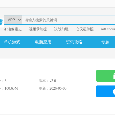
加油像素史
视频录制提
决战幻境
心仪证件照
soft focus
幂果音频格
单机游戏
电脑应用
资讯攻略
专题
分：
3
版本：
v2.0
小：
100.63M
更新：
2026-06-03