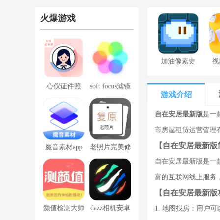
火爆游戏
加油像素史
视
莱姆下载最
心仪证件照
soft focus滤镜
新版
游戏介绍
手机版
自在安居最新版
是一
市房屋租赁运营管理
【自在安居最新版
魔音素材app
老照片完美修
自在安居最新版是一
免费版
复app官方版
富的互联网线上服务
v1.0.1
【自在安居最新版
颜值检测大师
dazz相机安卓
1. 地图找房：用