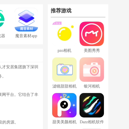
推荐游戏
览器
魔音素材app
免费版
pzo相机
美图秀秀
人才安居集团旗下深圳
务。
滤镜甜甜相机
银河相机
联网平台。它结合了丰
甜美美颜相机
Dazz相机软件
仪的房源。