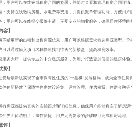
同管理：用户可以在线完成租房合同的签署，并随时查看和管理租房合同详情
单管理：支持在线缴纳房租、水电费等费用，并提供账单管理功能，方便用户
业服务：用户可以在线提交报修申请，享受专业的物业服务，确保居住环境的
内容】
：提供不断更新的出租和出售房源信息，用户可以根据需求筛选房源类型、价
：用户可以通过输入项目名称快速找到待售的新楼盘，提高租房效率。
：内设服务大厅，提供专业的中介租房服务，为用户打造更加便捷的租房体验
优势】
自在安居最新版实现了全市保障性住房的“一盘棋”发展格局，成为全市住房
式：软件创新搭建了保障性住房建设筹集、运营管理、住房租赁、住房金融等
息：所有房源都提供真实的实拍照片和详细信息，确保用户能够真实了解房源
验：软件界面简洁明了，操作便捷，用户无需复杂的步骤即可完成租房流程。
点评】