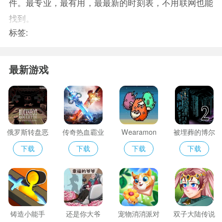
件。最专业，最有用，最最新的时刻表，不用联网也能
找到。
标签:
最新游戏
俄罗斯转盘恶
传奇热血霸业
Wearamon
被埋葬的博尔
魔
内什2
下载
下载
下载
下载
铸造小能手
还是你大爷
宠物消消派对
双子大陆传说