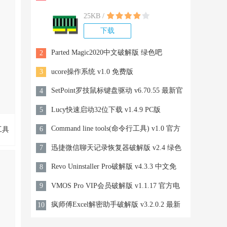
25KB /
下载
Parted Magic2020中文破解版 绿色吧
2
ucore操作系统 v1.0 免费版
3
SetPoint罗技鼠标键盘驱动 v6.70.55 最新官
4
方版
Lucy快速启动32位下载 v1.4.9 PC版
5
Command line tools(命令行工具) v1.0 官方
6
工具
版
迅捷微信聊天记录恢复器破解版 v2.4 绿色
7
中文版
Revo Uninstaller Pro破解版 v4.3.3 中文免
8
最
，为
费版
VMOS Pro VIP会员破解版 v1.1.17 官方电
9
PP
非常
脑版
疯师傅Excel解密助手破解版 v3.2.0.2 最新
10
户们
国家
绿色版