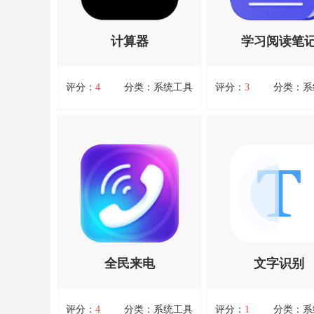
考，提升考试成绩。玢笔事业
行全方位的关注，并且
编安卓版提供了全面的事业单
为你进行闹钟的设定，
位考试内容，涵...资源均来自
便...资源均来自官网
计算器
学习阅读笔
官网，请放心下载。
下载。
扫码立即下载
扫码立即下载
评分：
4
分类：系统工具
评分：
3
分类：系
计算器
学习阅读笔记
计算器，计算器是一款手机计
学习阅读笔记，学习阅
算软件，计算各种各样的数
是一款功能强大的笔记
据。进行超多不同的计算，可
旨在帮助用户更好地记
查看详情
查看详情
对任意数字进行计算、日常加
理和查找学习阅读过程
减乘除换算等功能，而且软件
要内容。该软件拥有专
优势十分的高效，轻松就可以
术支持团队，为用户提
去帮助用户解决超多不同的计
位的技术支持和服务。
算问题。界面简约无广告打
持多种笔记记录方式，
扰，...资源均来自官网，请放
本、图...资源均来自
全民来电
文字识别
心下载。
放心下载。
扫码立即下载
扫码立即下载
评分：
4
分类：系统工具
评分：
1
分类：系