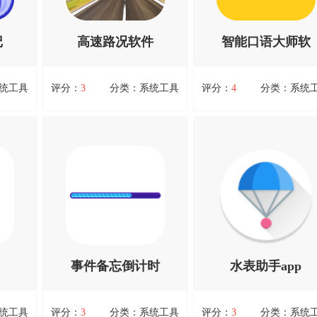
还能够
己想要相亲的类型，系统智能
的国际友人，让你可以轻
使用方
搜索，帮您匹配到最合适的
松实现跨语言的社交。并
，请放心
Ta，我...资源均来自官网，请
能通过...资源均来自官网
记
高速路况软件
智能口语大师软
放心下载。
放心下载。
扫码立即下载
扫码立即下载
件
统工具
评分：
3
分类：系统工具
评分：
4
分类：系统
高速路况软件
智能口语大师软件
读笔记
高速路况软件，高速路况软件
智能口语大师软件，智能
软件，
是一款专注于提供高速公路实
大师app是一款基于数问智
录、整
时路况信息的应用程序。通过
引擎的英语口语练习软件
查看详情
查看详情
中的重
收集、分析和展示最新、最准
软件致力于为用户提供全
业的技
确的道路信息，该软件旨在帮
位、个性化的口语学习环
供全方
助用户规划最佳出行路线，避
旨在帮助用户提高口语表
比如支
开拥堵路段，提高出行效率。
力，提升英语口语水平。
包括文
高速路况软件基于先进的数据
口语大师app利用先进的AI
官网，请
采集技...资源均来自官网，请
术，为...资源均来自官网
事件备忘倒计时
水表助手app
放心下载。
放心下载。
扫码立即下载
扫码立即下载
统工具
评分：
3
分类：系统工具
评分：
3
分类：系统