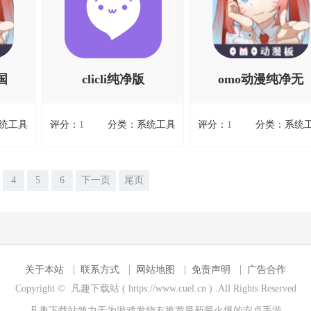
衡等。
小说资源，汇集了各种类型的
体的应用软件。它利用先
音、后
小说，包括言情、玄幻、武
3D建模和图像处理技术，
以帮助
侠、历史等，满足不同用户的
用户提供逼真的城市街景
调整和
阅读需求，而且该软件界面简
验，帮助用户轻松探索世
直观的
洁美观，操作便捷，为用户带
地的风景名胜、街道巷尾
网，请放
来舒适的阅...资源均来自官
3D市民街景地...资源均来
国
clicli纯净版
omo动漫纯净无
网，请放心下载。
网，请放心下载。
扫码立即下载
扫码立即下载
广告版
统工具
评分：
1
分类：系统工具
评分：
1
分类：系统
clicli纯净版
omo动漫纯净无广告版
o动漫共
clicli纯净版，Clicli纯净版是
omo动漫纯净无广告版，o
4
5
6
下一页
尾页
好者设
一款专注于提供高清动漫视频
动漫纯净无广告版是一款
动漫观
观看体验的软件应用，去除了
动漫爱好者设计的视频播
查看详情
查看详情
，为用
广告与无关插件，旨在为用户
件，致力于提供高清、流
和活跃
打造一个纯净、流畅的动漫观
无广告的动漫观看体验。
动漫行
看环境。Clicli纯净版作为动
件通过精心筛选和整合，
户能够
漫爱好者的首选平台，汇集了
户提供了丰富的动漫资源
关于本站
联系方式
网站地图
免责声明
广告合作
动漫作
国内外众多热门及经...资源均
括热门新番、经典老番以
Copyright © 凡趣下载站 ( https://www.cuel.cn ) .All Rights Reserved
网，请
来自官网，请放心下载。
类题材的动漫...资源均来
网，请放心下载。
凡趣下载站致力于为游戏发烧友推荐最新最火爆的
安卓手游