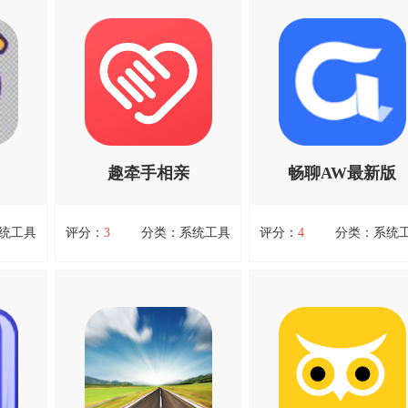
趣牵手相亲
畅聊AW最新版
统工具
评分：
3
分类：系统工具
评分：
4
分类：系统
趣牵手相亲
畅聊AW最新版
一款十
趣牵手相亲，趣牵手相亲是一
畅聊AW最新版，畅聊AW
，各种
个大型的线上相亲平台，在这
新版软件的功能十分强大
一目了
里，在这里你可以使用最轻
我们的生活交友更便利，A
查看详情
查看详情
是其它
松、最舒适的交友方式进行交
提供了十几种语言，拥有
间设置
友，还可以发布自己的动态、
好用的语言翻译功能，用
时间进
关注他人动态。你可以选择自
在这里可以认识来自各个