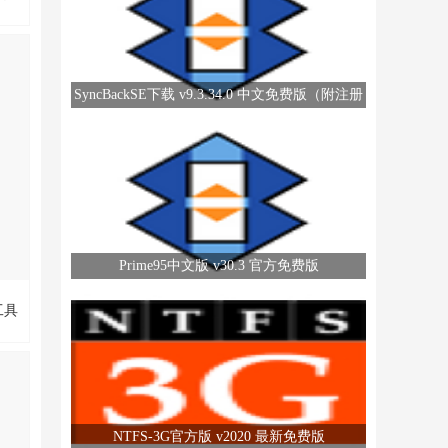
p是
的移
SyncBackSE下载 v9.3.34.0 中文免费版（附注册
户可
码）
的物
运输
己的
持
，
放心
Prime95中文版 v30.3 官方免费版
工具
街
、
一
NTFS-3G官方版 v2020 最新免费版