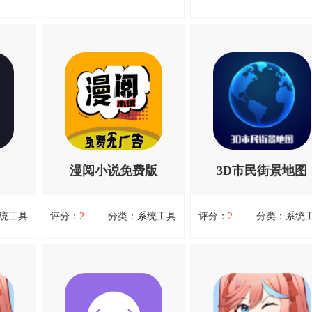
事件备忘倒计时
水表助手app
一款轻
事件备忘倒计时，事件备忘倒
水表助手app，水表助手ap
软件，
计时是一款非常便捷实用操作
一款专注于快递物流查询
可以识
简单的手机备忘记录软件，用
动应用。通过该应用，用
查看详情
查看详情
还可以
户们通过“事件备忘倒计时”可
以轻松查询各类快递公司
里的照
以合理规划设置备忘事项，让
流信息，实时掌握包裹的
现拍现
你轻松设置倒计时的项目，事
状态，方便快捷地管理自
指定区
件都可以一键添加，而且不同
快递订单。水表助手app支
成后就
的事件可以选择不同的图标，
国内外多家主流快递公司
，请放心
让你轻...资源均来自官网，请
包...资源均来自官网，请
漫阅小说免费版
3D市民街景地图
放心下载。
下载。
扫码立即下载
扫码立即下载
统工具
评分：
2
分类：系统工具
评分：
2
分类：系统
漫阅小说免费版
3D市民街景地图
仪是一
漫阅小说免费版，漫阅小说免
3D市民街景地图，3D市民
，用于
费版是一款专为小说爱好者打
景地图是一款集高清街景
各项参
造的阅读应用，提供海量优质
3D地图浏览与导航功能于
查看详情
查看详情