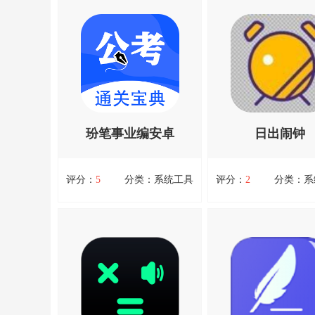
玢笔事业编安卓
日出闹钟
版
评分：
5
分类：系统工具
评分：
2
分类：系
玢笔事业编安卓版
日出闹钟
玢笔事业编安卓版，玢笔事业
日出闹钟，日出闹钟是
编安卓版是一款专为事业单位
分不错的手机实用工具
考试备考而设计的移动学习软
精准的趣味，各种信息
查看详情
查看详情
件。它集成了丰富的题库资
然。功能非常多，不像
源、智能的学习计划和精准的
的闹钟都是以固定的时
模拟考试，帮助考生高效备
闹铃，对于日出月落的