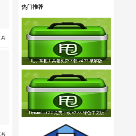
轻松
热门推荐
且还
，请
工具
甩手掌柜工具箱免费下载 v4.22 破解版
口语
能
，该
方
境，
达能
智能
技
，请
DynamipsGUI免费下载 v2.83 绿色中文版
工具