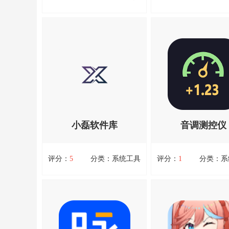
全民来电
文字识别
全民来电，全民来电是一款非
文字识别，文字识别是
常酷炫的来电铃声APP，按照
便实用的文本内容识别
自己的喜好进行来电秀设置，
完成后自动开启编辑，
查看详情
查看详情
软件中的资源非常的丰富，还
别各种形式的文档，它
可以在这里为亲密的好友、家
可以直接选择手机相册
人选取个性化的铃声、视频，
片，也可以调用相机，
打造特殊提示，还有时下各种
识别。之后还可以手动
热门视频可以进行使用，使
域，如文本和图片，完
得...资源均来自官网，请放心
能...资源均来自官网
小磊软件库
音调测控仪
下载。
下载。
扫码立即下载
扫码立即下载
评分：
5
分类：系统工具
评分：
1
分类：系
小磊软件库
音调测控仪
小磊软件库，小磊软件库能够
音调测控仪，音调测控
为用户提供各种不同的软件资
款专业的音频测量工具
源，并且都是完全免费提供给
测量和调整音频信号的
查看详情
查看详情