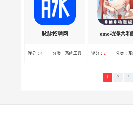
用户使用，操作简单没有什么
数，如音调、音量、平
难度，每天都会不断更新当
它适用于音乐制作、录
中，每一个资源都是免费下
期处理等多个领域，可
载，各种各样娱乐、学习、辅
用户对音频进行精细的
助工具，满足我们多种不同需
优化。音调测控仪具有
求，界面...资源均来自官网，
用户...资源均来自官
脉脉招聘网
omo动漫共和
请放心下载。
心下载。
扫码立即下载
扫码立即下载
评分：
4
分类：系统工具
评分：
2
分类：系
脉脉招聘网
omo动漫共和国
脉脉招聘网，脉脉招聘网是一
omo动漫共和国，Om
1
2
3
款专注于职场社交与招聘的移
和国是一款专为动漫爱
动应用，旨在通过构建真实、
计的综合服务平台，集
查看详情
查看详情
高效的职场人脉网络，帮助企
看、交流、分享于一体
业和求职者实现精准匹配与高
户提供丰富的动漫资源
效对接。软件支持与企业HR
的社区环境。软件紧跟
或面试官进行在线沟通，甚至
业的最新动态，确保用
直接参与视频面试，简化求职
第一时间观看到最新的
流程...资源均来自官网，请放
品。O...资源均来自官
心下载。
放心下载。