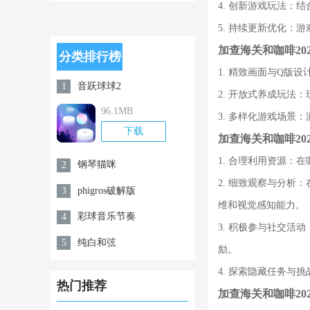
安卓
4. 创新游戏玩法
5. 持续更新优化
加查海关和咖啡20
分类排行榜
1. 精致画面与Q
音跃球球2
1
2. 开放式养成玩
96.1MB
3. 多样化游戏场
下载
加查海关和咖啡20
1. 合理利用资源
钢琴猫咪
2
2. 细致观察与分
phigros破解版
3
维和视觉感知能力。
彩球音乐节奏
4
3. 积极参与社交
纯白和弦
5
励。
4. 探索隐藏任务
热门推荐
加查海关和咖啡20