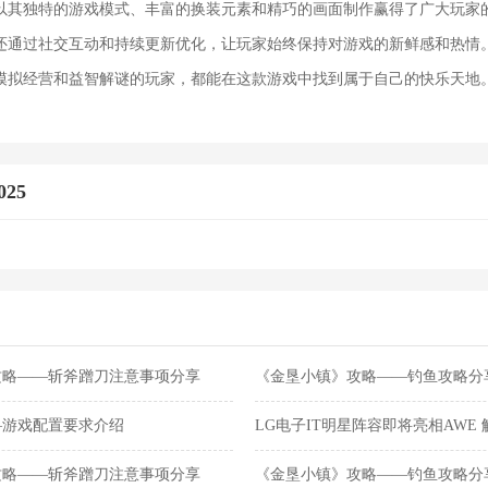
25以其独特的游戏模式、丰富的换装元素和精巧的画面制作赢得了广大玩家
还通过社交互动和持续更新优化，让玩家始终保持对游戏的新鲜感和热情
模拟经营和益智解谜的玩家，都能在这款游戏中找到属于自己的快乐天地
25
攻略——斩斧蹭刀注意事项分享
《金垦小镇》攻略——钓鱼攻略分
—游戏配置要求介绍
LG电子IT明星阵容即将亮相AWE
间
攻略——斩斧蹭刀注意事项分享
《金垦小镇》攻略——钓鱼攻略分