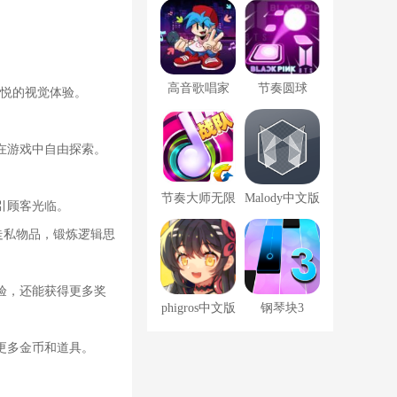
限资源版
高音歌唱家
节奏圆球
愉悦的视觉体验。
在游戏中自由探索。
节奏大师无限
Malody中文版
引顾客光临。
体力破解版
走私物品，锻炼逻辑思
验，还能获得更多奖
phigros中文版
钢琴块3
更多金币和道具。