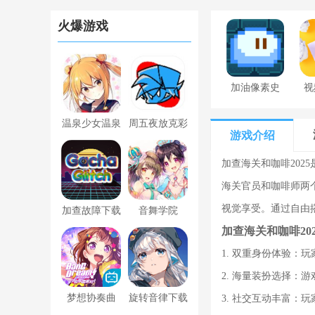
火爆游戏
加油像素史
视
莱姆下载最
温泉少女温泉
周五夜放克彩
新版
游戏介绍
之花
虹朋友错误化
加查海关和咖啡20
Collection
海关官员和咖啡师两
视觉享受。通过自由
加查故障下载
音舞学院
加查海关和咖啡20
2023
1. 双重身份体验
2. 海量装扮选择
梦想协奏曲
旋转音律下载
3. 社交互动丰富：