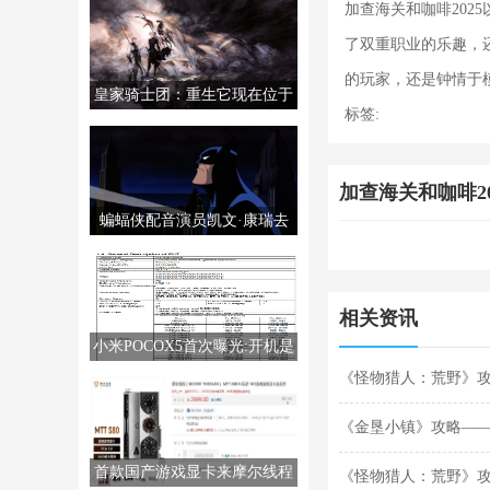
加查海关和咖啡20
了双重职业的乐趣，
的玩家，还是钟情于
皇家骑士团：重生它现在位于
标签:
PS5/PS4/PC/NS上。
加查海关和咖啡20
蝙蝠侠配音演员凯文·康瑞去
世，享年66岁。
相关资讯
小米POCOX5首次曝光:开机是
MIUI14
《怪物猎人：荒野》
《金垦小镇》攻略—
首款国产游戏显卡来摩尔线程
《怪物猎人：荒野》