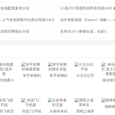
—游戏配置要求介绍
LG电子IT明星阵容即将亮相AWE
间
—人气角色阿斯代伦再次现身D＆D
动作冒险游戏《Elusive》攻略——S
》攻略——中
发售
—游戏官网地址介绍
支持DLSS 4多帧生成，全新G
笨手笨脚的
笨手笨脚的
小玉日记手
光炮轰小
移动迷宫
猫最新版
猫安卓版
游
怪2选关版
土试炼
版
猫咪
民飞机空
传送门2手机
从前有条街
黑暗之魂茶