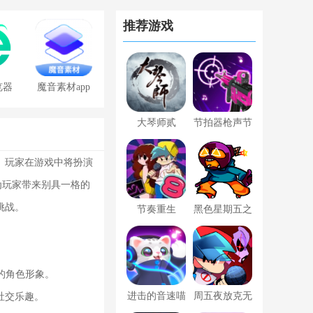
推荐游戏
览器
魔音素材app
免费版
大琴师贰
节拍器枪声节
奏
。玩家在游戏中将扮演
为玩家带来别具一格的
挑战。
节奏重生
黑色星期五之
夜潮流版
。
的角色形象。
进击的音速喵
周五夜放克无
社交乐趣。