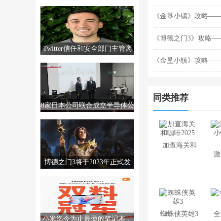
MTTS80，售价2999元。
《金垦小镇》攻略—
《博德之门3》攻略—
Twitter信任和安全部门主管离
官方书籍《怪物手册
《金垦小镇》攻略—
职，销售经理撤回辞呈
同类推荐
8家日本公司联合成立半导体公
司Rapidus，制造高级芯片。
加查海关和
激
咖啡2025
博德之门3将于2023年正式发
售。更多信息将于12月发布。
蜘蛛侠英雄3
全
小米迄今为止最薄的笔记本，