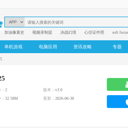
加油像素史
视频录制提
决战幻境
心仪证件照
soft focus
幂果音频格
单机游戏
电脑应用
资讯攻略
专题
5
5
分：
2
版本：
v3.0
小：
32.58M
更新：
2026-06-30