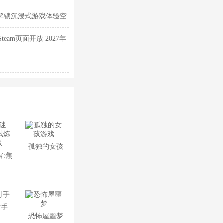
 解锁沉浸式游戏体验空
team页面开放 2027年
孤独的女孩
:焦
游戏
最新
射手
恐怖屋噩梦