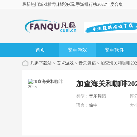
最新热门
游戏推荐
,精彩好玩
,手游排行榜2022年度合集
首页
安卓游戏
安卓软件
凡趣下载站
>
安卓游戏
>
音乐舞蹈
> 加查海关和咖啡202
加查海关和咖啡202
类型：
音乐舞蹈
评
语言：
简中
大