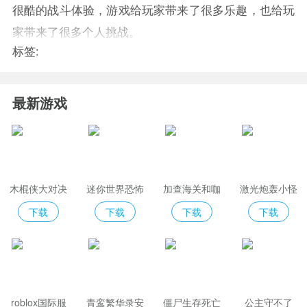
很酷的战斗体验，游戏给玩家带来了很多乐趣，也给玩
家带来了很多个人挑战。
标签:
最新游戏
木棍侠大对决
迷你世界恐怖
加查海关和咖
激光炮轰小怪
版ZM
啡2025
2选关版
下载
下载
下载
下载
roblox国际服
青鸾繁华录安
僵尸生存死亡
公主守不了