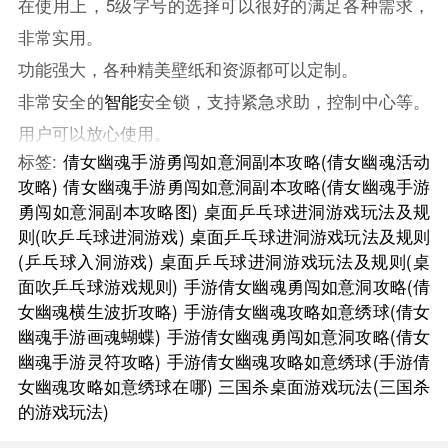
在使用上，5级字号的选择可以很好的满足各种需求，
非常实用。
功能强大，各种精美壁纸和资源都可以定制。
非常安全的
智能
安全锁，支持紧急求助，控制中心等。
用户可以放心使用。
标签:
倩女幽魂手游勇闯如意洞副本攻略(倩女幽魂活动
攻略)
倩女幽魂手游勇闯如意洞副本攻略(倩女幽魂手游
勇闯如意洞副本攻略图)
桌面乒乓球进洞游戏玩法及规
则(吹乒乓球进洞游戏)
桌面乒乓球进洞游戏玩法及规则
(乒乓球入洞游戏)
桌面乒乓球进洞游戏玩法及规则(桌
面吹乒乓球游戏规则)
手游倩女幽魂勇闯如意洞攻略(倩
女幽魂横生波折攻略)
手游倩女幽魂攻略如意绣球(倩女
幽魂手游画魂蝴蝶)
手游倩女幽魂勇闯如意洞攻略(倩女
幽魂手游灵符攻略)
手游倩女幽魂攻略如意绣球(手游倩
女幽魂攻略如意绣球在哪)
三国杀桌面游戏玩法(三国杀
的游戏玩法)