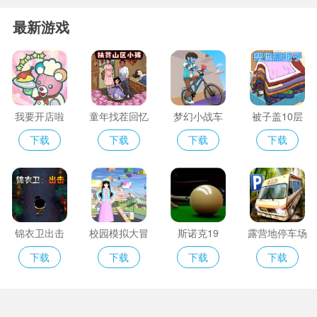
最新游戏
我要开店啦
童年找茬回忆
梦幻小战车
被子盖10层
下载
下载
下载
下载
锦衣卫出击
校园模拟大冒
斯诺克19
露营地停车场
险
下载
下载
下载
下载