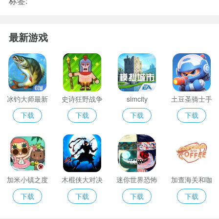
标签:
最新游戏
冰钓大师最新
史诗狂野战争
simcity
土豆圣骑士手
版
中文版2025
游
下载
下载
下载
下载
加米小镇之度
木棍侠大对决
迷你世界恐怖
加查海关和咖
假旅行
版ZM
啡2025
下载
下载
下载
下载