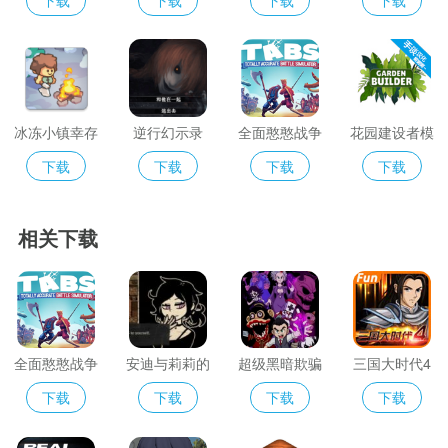
冰冻小镇幸存
逆行幻示录
全面憨憨战争
花园建设者模
者游戏
(文字化化)
模拟器手机正
拟器
下载
下载
下载
下载
版
相关下载
全面憨憨战争
安迪与莉莉的
超级黑暗欺骗
三国大时代4
模拟器无广告
棺材正版
复刻版2024
正版
下载
下载
下载
下载
版