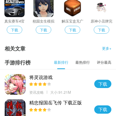
真实赛车4官
校园女生模拟
解压宝盒无广
原神小丑牌完
网正版
器汉化版无广
告版
整版
下载
下载
下载
下载
告
相关文章
更多+
手游排行榜
最新排行
最热排行
评分最高
将灵说游戏
下载
资讯攻略
大小:91.21M
精忠报国岳飞传 下载正版
下载