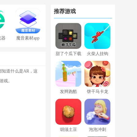
推荐游戏
览器
魔音素材app
免费版
甜了个瓜下载
火柴人挂钩
手机版
都知道什么是AR，这
游戏。
发辫跑酷
饼干马卡龙
胡须土豆
泡泡冲刺