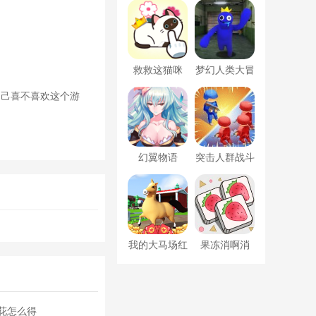
救救这猫咪
梦幻人类大冒
险
自己喜不喜欢这个游
幻翼物语
突击人群战斗
我的大马场红
果冻消啊消
包版
花怎么得