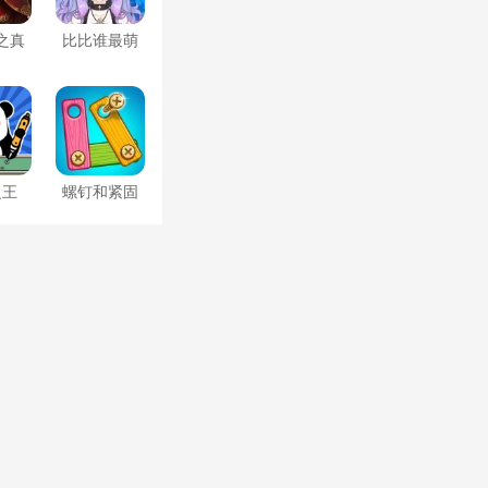
之真
比比谁最萌
谁
之王
螺钉和紧固
件之谜