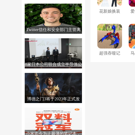
MTTS80，售价2999元。
花新娘换装
爱
Twitter信任和安全部门主管离
职，销售经理撤回辞呈
超强吞噬记
马
8家日本公司联合成立半导体公
司Rapidus，制造高级芯片。
博德之门3将于2023年正式发
售。更多信息将于12月发布。
小米迄今为止最薄的笔记本，