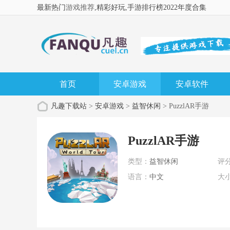
最新热门
游戏推荐
,精彩好玩
,手游排行榜2022年度合集
首页
安卓游戏
安卓软件
凡趣下载站
>
安卓游戏
>
益智休闲
> PuzzlAR手游
PuzzlAR手游
类型：
益智休闲
评
语言：
中文
大