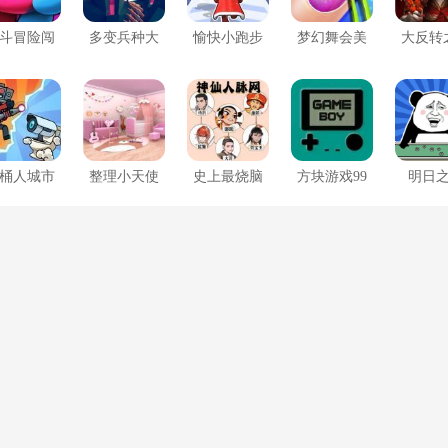
斗冒险闯
多变兵种大
愉快小跑步
梦幻舞会美
大反转
关乐
决战
甲女孩
凶是
桶人城市
整理小天使
史上最烧脑
方块游戏99
明日
大战
治愈世界
竞赛
合1