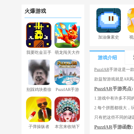
火爆游戏
加油像素史
视
莱姆下载最
我要吃金豆手
萌龙闯关大作
新版
游戏介绍
游
战安卓版
PuzzlAR
手游这是一款
款益智游戏就是AR
PuzzlAR
手游亮点:
别踩鸡块蔡徐
PuzzlAR手游
1.游戏中有许多不同
坤游戏官方安
2.每个拼图都很大，
卓版1.0
只有把这些不同的谜
PuzzlAR
手游函数:
子弹操纵者
本宫来收纳下