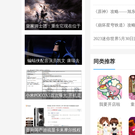
《原神》攻略——旭
《崩坏星穹铁道》攻
皇家骑士团：重生它现在位于
PS5/PS4/PC/NS上。
2023迷你世界5月30
蝙蝠侠配音演员凯文·康瑞去
同类推荐
世，享年66岁。
小米POCOX5首次曝光:开机是
MIUI14
我要开店啦
童
首款国产游戏显卡来摩尔线程