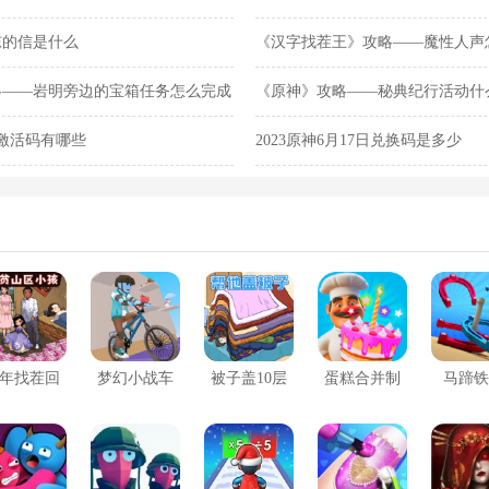
东的信是什么
《汉字找茬王》攻略——魔性人声
略——岩明旁边的宝箱任务怎么完成
《原神》攻略——秘典纪行活动什
日激活码有哪些
2023原神6月17日兑换码是多少
年找茬回
梦幻小战车
被子盖10层
蛋糕合并制
马蹄铁
忆
作大师