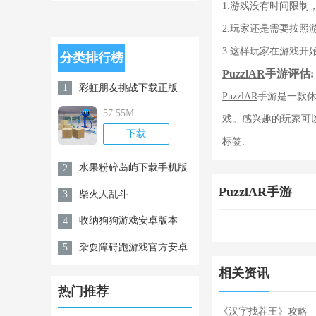
载安卓版
1.游戏没有时间限制
2.玩家还是需要按
3.这样玩家在游戏开
分类排行榜
PuzzlAR
手游评估:
彩虹朋友挑战下载正版
1
PuzzlAR
手游是一款
57.55M
戏。感兴趣的玩家可
下载
标签:
水果粉碎岛屿下载手机版
2
PuzzlAR手游
柴火人乱斗
3
收纳狗狗游戏安卓版本
4
杂耍障碍跑游戏官方安卓
5
版v0.1
相关资讯
热门推荐
《汉字找茬王》攻略