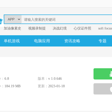
加油像素史
视频录制提
决战幻境
心仪证件照
soft focus
幂果音频格
单机游戏
电脑应用
资讯攻略
专题
分：
6.8
版本：
v 1.0.646
小：
184.19 MB
更新：
2023-01-18