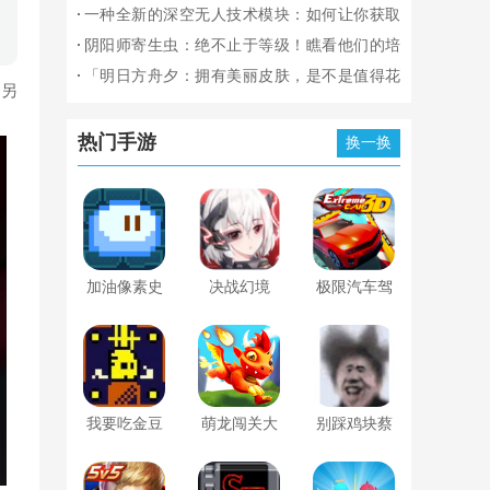
雄杀手成就大全！知道
频」
专业攻略带你轻松搞定金钱难题！
一种全新的深空无人技术模块：如何让你获取
解锁每一个成就条件
前所未有的令人惊叹的视野？
阴阳师寄生虫：绝不止于等级！瞧看他们的培
吗？
养方法！
「明日方舟夕：拥有美丽皮肤，是不是值得花
，另
钱？」
热门手游
换一换
加油像素史
决战幻境
极限汽车驾
莱姆下载最
驶3D
新版
我要吃金豆
萌龙闯关大
别踩鸡块蔡
手游
作战安卓版
徐坤游戏官