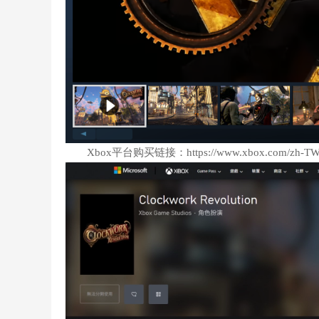
Xbox平台购买链接：https://www.xbox.com/zh-TW/ga