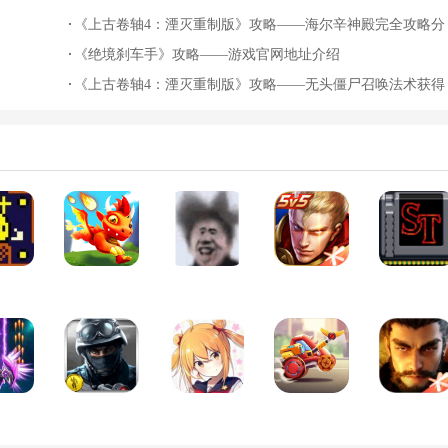
《上古卷轴4：湮灭重制版》攻略——海尔辛神殿完全攻略分
享
《绝境刹车手》攻略——游戏官网地址介绍
《上古卷轴4：湮灭重制版》攻略——无头僵尸召唤法术获得
方法介绍