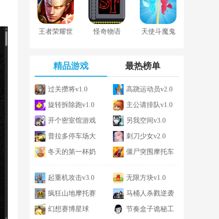
方安卓版1.0
王者荣耀世
怪奇物语
天使斗魔鬼
界前瞻版下
1984汉化版
载安装最新
精品游戏
最热榜单
版
过关攒将v1.0
高跷运动员v2.0
旋转拆除跑v1.0
主公请排队v1.0
开个密室馆游戏
另我空间v3.0
免广告v3.0
普拉多停车场大
刺刀少女v2.0
冒险v3.5
冬天的第一杯奶
僵尸突围摩托车
茶v3.0
v2.0
起重机攻击v3.0
无限方块v1.0
疯狂山地摩托赛
马桶人杀戮逆袭
v2.0
幻想赛博星球
v2.0
节奏盒子诡秘工