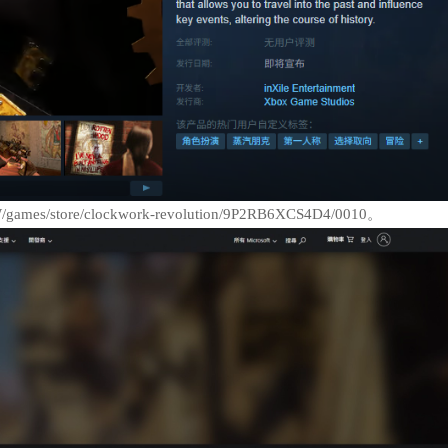
mes/store/clockwork-revolution/9P2RB6XCS4D4/0010。