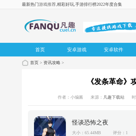
最新热门
游戏推荐
,精彩好玩
,手游排行榜2022年度合集
首页
安卓游戏
安卓软件
首页
>
资讯攻略
>
《发条革命》
作者：小编酱
来源：
凡趣下载站
时
怪谈恐怖之夜
大小：65.44MB
评分：1