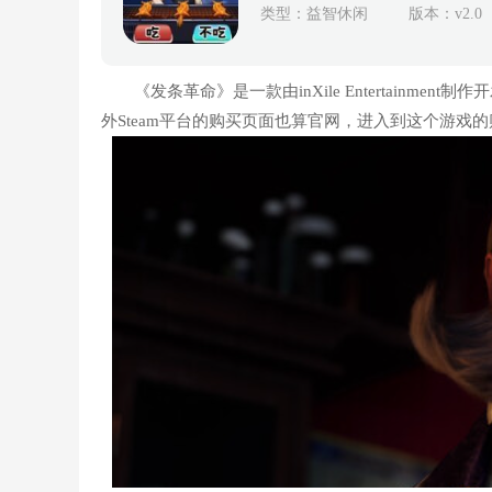
类型：益智休闲
版本：
v2.0
《发条革命》是一款由inXile Entertain
外Steam平台的购买页面也算官网，进入到这个游戏