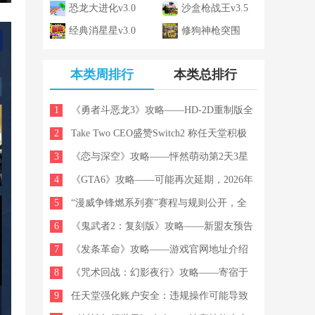
v3.0
恐龙大进化v3.0
厂v1.0
沙盒枪战王v3.5
经典消星星v3.0
修狗神枪突围
v1.0
本类周排行
本类总排行
1
《勇者斗恶龙3》攻略——HD-2D重制版全
2
贤者咒文效果习得条件汇总
Take Two CEO盛赞Switch2 称任天堂积极
3
解决第三方难题
《恋与深空》攻略——怦然萌动第2天3星
4
搭配推荐
《GTA6》攻略——可能再次延期，2026年
5
5月发售日期或不保
“漫威争锋燃系列赛”赛程与规则公开，全
6
新美术开发者更新上线！
《鬼武者2：复刻版》攻略——新盟友预告
7
片：风魔小太郎
《发条革命》攻略——游戏官网地址介绍
8
《咒术回战：幻影夜行》攻略——寄宿于
9
血中的决心加茂宪纪技能介绍
任天堂强化账户安全：违规操作可能导致