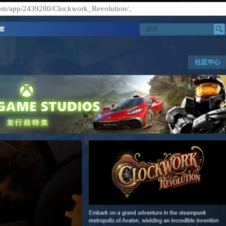
/app/2439280/Clockwork_Revolution/。