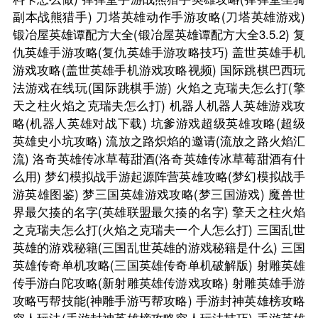
副本战熊猎手)
刀塔英雄动作手游攻略(刀塔英雄游戏)
锻冶屋英雄谭配方大全(锻冶屋英雄谭配方大全3.5.2)
复
仇英雄手游攻略(复仇英雄手游攻略技巧)
盖世英雄手机
游戏攻略(盖世英雄手机游戏攻略视频)
国际跳棋巴西玩
法游戏在线玩(国际跳棋手游)
火焰之克瑞夫怎么打(擎
天之柱火焰之克瑞夫怎么打)
机器人机器人英雄游戏攻
略(机器人英雄对战下载)
坑爹游戏超级英雄攻略(超级
英雄史小坑攻略)
流放之路炽焰的邀请(流放之路火焰汇
流)
洛奇英雄传冰草莓甜酒(洛奇英雄传冰草莓甜酒有什
么用)
梦幻模拟战手游起源阵营英雄攻略(梦幻模拟战手
游英雄图鉴)
梦三国英雄游戏攻略(梦三国游戏)
魔兽世
界最欠揍的名字(英雄联盟最欠揍的名字)
擎天之柱火焰
之克瑞夫怎么打(火焰之克瑞夫一个人怎么打)
三国乱世
英雄的游戏秘籍(三国乱世英雄的游戏秘籍是什么)
三国
英雄传奇单机攻略(三国英雄传奇单机破解版)
射雕英雄
传手游白陀攻略(新射雕英雄传游戏攻略)
射雕英雄手游
攻略丐帮技能(神雕手游丐帮攻略)
手游封神英雄榜攻略
穷人玩法(手游封神英雄榜攻略穷人玩法技巧)
手游英雄