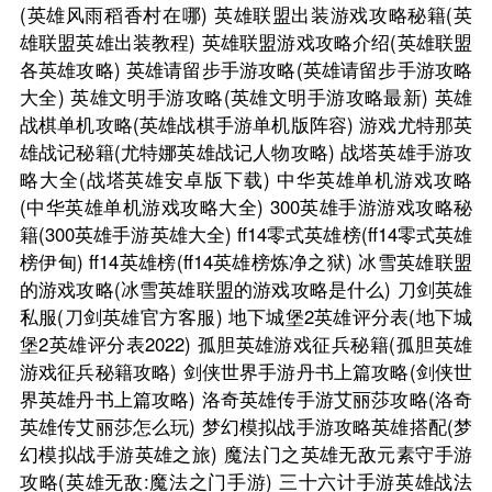
(英雄风雨稻香村在哪)
英雄联盟出装游戏攻略秘籍(英
雄联盟英雄出装教程)
英雄联盟游戏攻略介绍(英雄联盟
各英雄攻略)
英雄请留步手游攻略(英雄请留步手游攻略
大全)
英雄文明手游攻略(英雄文明手游攻略最新)
英雄
战棋单机攻略(英雄战棋手游单机版阵容)
游戏尤特那英
雄战记秘籍(尤特娜英雄战记人物攻略)
战塔英雄手游攻
略大全(战塔英雄安卓版下载)
中华英雄单机游戏攻略
(中华英雄单机游戏攻略大全)
300英雄手游游戏攻略秘
籍(300英雄手游英雄大全)
ff14零式英雄榜(ff14零式英雄
榜伊甸)
ff14英雄榜(ff14英雄榜炼净之狱)
冰雪英雄联盟
的游戏攻略(冰雪英雄联盟的游戏攻略是什么)
刀剑英雄
私服(刀剑英雄官方客服)
地下城堡2英雄评分表(地下城
堡2英雄评分表2022)
孤胆英雄游戏征兵秘籍(孤胆英雄
游戏征兵秘籍攻略)
剑侠世界手游丹书上篇攻略(剑侠世
界英雄丹书上篇攻略)
洛奇英雄传手游艾丽莎攻略(洛奇
英雄传艾丽莎怎么玩)
梦幻模拟战手游攻略英雄搭配(梦
幻模拟战手游英雄之旅)
魔法门之英雄无敌元素守手游
攻略(英雄无敌:魔法之门手游)
三十六计手游英雄战法