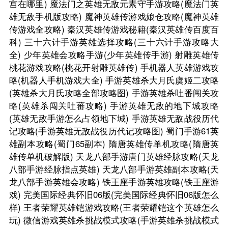
宫在哪里)
魔法门之英雄无敌元素守手游攻略(魔法门英
雄无敌手机版攻略)
魔神英雄传游戏娘仓攻略(魔神英雄
传游戏全攻略)
秦汉英雄传游戏秘籍(秦汉英雄传百度百
科)
三十六计手游英雄选择攻略(三十六计手游攻略大
全)
少年英雄会攻略手游(少年英雄传手游)
射雕英雄传
桃花游戏攻略(桃花开射雕英雄传)
手机器人英雄游戏攻
略(机器人手机游戏大全)
手游英雄杀大月氏虞姬二攻略
(英雄杀大月氏攻略全部攻略图)
手游英雄杀吐番闯关攻
略(英雄杀闯关吐蕃攻略)
手游英雄无敌的地下城攻略
(英雄无敌手游怎么占领地下城)
手游英雄无敌战役历代
记攻略(手游英雄无敌战役历代记攻略图)
蜀门手游61英
雄副本攻略(蜀门65副本)
隋唐英雄传单机攻略(隋唐英
雄传单机破解版)
天龙八部手游唐门英雄经脉攻略(天龙
八部手游经脉指点英雄)
天龙八部手游英雄副本攻略(天
龙八部手游英雄会攻略)
铁王座手游英雄攻略(铁王座游
戏)
完美国际经典怀旧06版(完美国际经典怀旧06版怎么
样)
王者荣耀英雄铠游戏攻略(王者荣耀铠这个英雄怎么
玩)
微信游戏英雄杀挑战模式攻略(手游英雄杀挑战模式