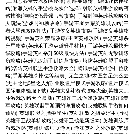
(三国志吞食天地攻略秘籍)
射雕英雄传手游桃花伙伴攻
略(射雕英雄传手游桃花伙伴选择)
射雕英雄手游攻略丐
帮技能(神雕侠侣最强丐帮攻略)
手游封神英雄榜攻略穷
人玩法(游戏封神榜攻略)
手游王者荣耀英雄凯攻略(王
者荣耀凯攻略打法)
手游侠义英雄攻略(手游侠义英雄攻
略视频)
手游英雄荣耀攻略(王者英雄攻略)
手游英雄杀
升星攻略(英雄杀手游英雄升星材料)
手游英雄杀最快升
级攻略(手游英雄杀升50级最快方法)
手游英雄无敌训练
所攻略(英雄无敌新手训练营攻略)
塔防英雄联盟手游攻
略(塔防英雄联盟手游攻略大全)
腾讯手游英雄游排位攻
略(手游英雄杀排位等级表)
无主之地3木匠之星怎么去
(无主之地3星之火焰)
亚服僵尸模式手游攻略(僵尸模式
国际服体验服下载)
英雄大乱斗游戏攻略大全(英雄大乱
斗游戏攻略大全最新)
英雄连二战游戏攻略(英雄连2美
军攻略)
英雄联盟手游预约详细攻略(英雄联盟手游如何
预约)
英雄联盟之指尖浮生(英雄联盟之指尖浮生小说)
英雄守卫战单机攻略(英雄守卫战最新版本)
英雄训练师
游戏攻略(英雄训练师页游网)
游戏英雄之外攻略(英雄