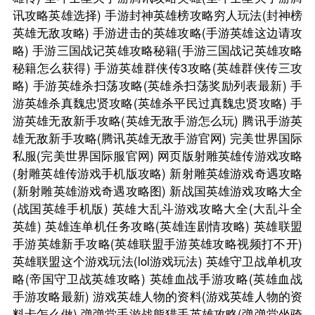
讯攻略英雄选择)
手游封神英雄榜攻略穷人玩法(封神榜
英雄无敌攻略)
手游进击的英雄攻略(手游英雄这边请攻
略)
手游三国战记英雄攻略秘籍(手游三国战记英雄攻略
秘籍怎么获得)
手游英雄群侠传3攻略(英雄群侠传三攻
略)
手游英雄杀扫荡攻略(英雄杀扫荡奖励列表最新)
手
游英雄杀真魏忠贤攻略(英雄杀平民过真魏忠贤攻略)
手
游英雄无敌新手攻略(英雄无敌手游怎么玩)
腾讯手游英
雄无敌新手攻略(腾讯英雄无敌手游官网)
完美世界国际
私服(完美世界国际服官网)
网页版射雕英雄传游戏攻略
(射雕英雄传游戏手机版攻略)
新射雕英雄游戏奇遇攻略
(新射雕英雄游戏奇遇攻略图)
新战国英雄游戏攻略大全
(战国英雄手机版)
英雄大乱斗游戏攻略大全(大乱斗全
英雄)
英雄连单机任务攻略(英雄连剧情攻略)
英雄联盟
手游英雄新手攻略(英雄联盟手游英雄攻略视频打不开)
英雄联盟这个游戏玩法(lol游戏玩法)
英雄守卫战单机攻
略(帝国守卫战英雄攻略)
英雄血战手游攻略(英雄血战
手游攻略最新)
游戏英雄人物的资料(游戏英雄人物的资
料卡怎么做)
弹弹堂手游战熊猎手英雄攻略(弹弹堂坐骑