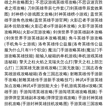
雄之外攻略图文)
不思议游戏英雄塔攻略(不思议迷宫胜
者之塔攻略)
刀剑英雄帝辰七件套(刀剑英雄帝辰套效果
图)
封神榜小游戏图文攻略(封神英雄榜小游戏)
盖世英
雄手游角色攻略(盖世英雄手游官网)
火影忍者手游英雄
副本佐助攻略(火影忍者ol手游副本攻略)
火影手游英雄
攻略网站(火影ol页游攻略)
剑侠世界手游英雄副本攻略
(剑侠世界手游英雄副本攻略视频)
角斗英雄手游攻略
(手机角斗士游戏)
洛奇英雄传公益服(洛奇英雄传公益
服为什么只有11个职业)
魔法门手游攻略英雄(魔法门手
游攻略英雄技能)
能输入秘籍的单机游戏(单机游戏英雄
连秘籍)
擎天之柱火焰之克瑞夫怎么打(擎天之柱上部怎
么打)
三国英雄无敌游戏攻略(三国无敌版)
三国志吞食
英雄游戏攻略秘籍(吞食三国志攻略)
射雕英雄传手游新
手攻略(射雕英雄传手游新手攻略技巧)
神武4手游英雄
加点攻略(神武4手游技能大全)
手机游戏英雄ol攻略(英
雄手游)
手游闯塔英雄攻略(手游闯塔英雄攻略视频)
手
游弹弹堂英雄副本攻略(弹弹堂游戏攻略)
手游封神英雄
挂机攻略(手游封神英雄挂机攻略图)
手游英雄三国攻略