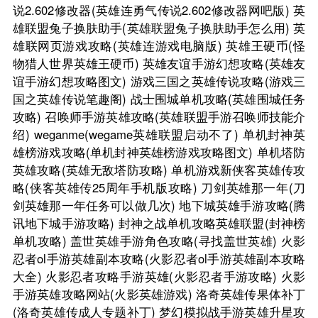
说2.602修改器(英雄连勇气传说2.602修改器网吧版)
英
雄联盟兔子换肤助手(英雄联盟兔子换肤助手怎么用)
英
雄联网页游戏攻略(英雄连游戏电脑版)
英雄王硬币(怪
物猎人世界英雄王硬币)
英雄友谊手游幻想攻略(英雄友
谊手游幻想攻略图文)
游戏三国之英雄传说攻略(游戏三
国之英雄传说笔趣阁)
战士围城单机攻略(英雄围城任务
攻略)
召唤师手游英雄攻略(英雄联盟手游召唤师技能介
绍)
weganme(wegame英雄联盟启动不了)
单机封神英
雄榜游戏攻略(单机封神英雄榜游戏攻略图文)
单机塔防
英雄攻略(英雄无敌塔防攻略)
单机游戏新侠客英雄传攻
略(侠客英雄传25周年手机版攻略)
刀剑英雄那一年(刀
剑英雄那一年任务可以做几次)
地下城英雄手游攻略(腾
讯地下城手游攻略)
封神之战单机攻略英雄联盟(封神榜
单机攻略)
盖世英雄手游角色攻略(寻找盖世英雄)
火影
忍者ol手游英雄副本攻略(火影忍者ol手游英雄副本攻略
大全)
火影忍者攻略手游英雄(火影忍者手游攻略)
火影
手游英雄攻略网站(火影英雄游戏)
洛奇英雄传果体补丁
(洛奇英雄传成人专题补丁)
梦幻模拟战手游英雄升星攻