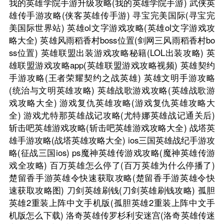
我的英雄学院手游升级攻略(我的英雄学院手游)
武侠英
雄传手游攻略(侠客英雄传手游)
寻宝完美国际(寻宝完
美国际世界站)
英雄ol文字游戏攻略(英雄ol文字游戏攻
略大全)
英雄风雨稻香村boss位置(剑网三风雨稻香村bo
ss位置)
英雄联盟出装游戏攻略秘籍(LOL出装攻略)
英
雄联盟游戏攻略app(英雄联盟游戏攻略视频)
英雄契约
手游攻略(王者荣耀契约之战英雄)
英雄文明手游攻略
(统治与文明英雄攻略)
英雄战歌游戏攻略(英雄战歌游
戏攻略大全)
游戏复仇英雄攻略(游戏复仇英雄攻略大
全)
游戏尤特那英雄战记攻略(尤特娜英雄战记通关后)
斩击吧英雄游戏攻略(斩击吧英雄游戏攻略大全)
战塔英
雄手游攻略(战塔英雄攻略大全)
ios三国英雄战纪手游攻
略(征战三国ios)
ps魔神英雄传游戏攻略(魔神英雄传游
戏全攻略)
百万英雄怎么停了(百万英雄为什么停播了)
楚留香手游英雄令快速获取攻略(楚留香手游英雄令快
速获取攻略图)
刀剑英雄刷钱(刀剑英雄刷钱攻略)
孤胆
英雄2重装上阵中文手机版(孤胆英雄2重装上阵中文手
机版怎么下载)
洛奇英雄传罗杉利安迷宫(洛奇英雄传迷