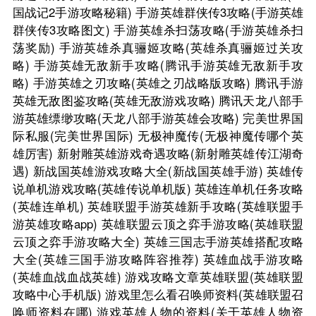
国战记2手游攻略秘籍)
手游英雄群侠传3攻略(手游英雄
群侠传3攻略图文)
手游英雄杀扫荡攻略(手游英雄杀扫
荡奖励)
手游英雄杀真骊姬攻略(英雄杀真骊姬过关攻
略)
手游英雄无敌新手攻略(腾讯手游英雄无敌新手攻
略)
手游英雄之刃攻略(英雄之刃战略版攻略)
腾讯手游
英雄无敌图鉴攻略(英雄无敌游戏攻略)
腾讯天龙八部手
游英雄缥缈攻略(天龙八部手游英雄会攻略)
完美世界国
际私服(完美世界国际)
无极神魔传(无极神魔传哪个英
雄厉害)
新射雕英雄游戏奇遇攻略(新射雕英雄传江湖奇
遇)
新战国英雄游戏攻略大全(新战国英雄手游)
英雄传
说单机游戏攻略(英雄传说单机版)
英雄连单机任务攻略
(英雄连单机)
英雄联盟手游英雄新手攻略(英雄联盟手
游英雄攻略app)
英雄联盟云顶之弈手游攻略(英雄联盟
云顶之弈手游攻略大全)
英雄三国志手游英雄搭配攻略
大全(英雄三国手游攻略阵容推荐)
英雄血战手游攻略
(英雄血战血战英雄)
游戏攻略文章英雄联盟(英雄联盟
攻略中心手机版)
游戏里怎么看召唤师资料(英雄联盟召
唤师资料在哪)
游戏英雄人物的资料(关于英雄人物资