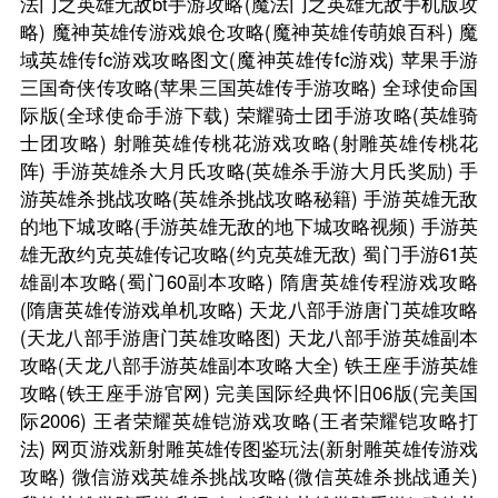
法门之英雄无敌bt手游攻略(魔法门之英雄无敌手机版攻
略)
魔神英雄传游戏娘仓攻略(魔神英雄传萌娘百科)
魔
域英雄传fc游戏攻略图文(魔神英雄传fc游戏)
苹果手游
三国奇侠传攻略(苹果三国英雄传手游攻略)
全球使命国
际版(全球使命手游下载)
荣耀骑士团手游攻略(英雄骑
士团攻略)
射雕英雄传桃花游戏攻略(射雕英雄传桃花
阵)
手游英雄杀大月氏攻略(英雄杀手游大月氏奖励)
手
游英雄杀挑战攻略(英雄杀挑战攻略秘籍)
手游英雄无敌
的地下城攻略(手游英雄无敌的地下城攻略视频)
手游英
雄无敌约克英雄传记攻略(约克英雄无敌)
蜀门手游61英
雄副本攻略(蜀门60副本攻略)
隋唐英雄传程游戏攻略
(隋唐英雄传游戏单机攻略)
天龙八部手游唐门英雄攻略
(天龙八部手游唐门英雄攻略图)
天龙八部手游英雄副本
攻略(天龙八部手游英雄副本攻略大全)
铁王座手游英雄
攻略(铁王座手游官网)
完美国际经典怀旧06版(完美国
际2006)
王者荣耀英雄铠游戏攻略(王者荣耀铠攻略打
法)
网页游戏新射雕英雄传图鉴玩法(新射雕英雄传游戏
攻略)
微信游戏英雄杀挑战攻略(微信英雄杀挑战通关)