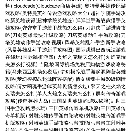
料)
cloudcade(Cloudcade商店英雄)
奥特曼英雄传说游
戏攻略(奥特曼英雄传说游戏攻略大全)
超神学院手游攻
略新英雄获得(超神学院英雄连)
弹弹堂手游战熊猎手英
雄攻略(弹弹堂手游装甲战熊怎么得)
刀剑侠手游进阶攻
略(刀剑英雄最快升级攻略)
刀塔英雄动作手游攻略(刀
塔英雄动作手游攻略视频)
风暴英雄乱斗手游新手攻略
(风暴英雄乱斗手游新手攻略图)
国际跳棋巴西玩法游戏
在线玩(国际跳棋游戏)
火焰之克瑞夫怎么打(火焰克瑞
夫怎么打视频)
吉隆坡国际机场免税店购物游戏攻略秘
籍(马来西亚机场免税店)
梦幻模拟战手游起源阵营英雄
攻略(梦幻模拟战起源阵容搭配)
倩女幽魂手游80级剧情
攻略(倩女幽魂手游80英雄剧情怎么过)
擎天之柱火焰之
克瑞夫怎么打(单人火焰之克瑞夫怎么打)
群岛传奇游戏
攻略(传奇英雄大岛)
三国乱世英雄的游戏秘籍(乱世三
国手游攻略怎么玩)
三国英雄传奇单机攻略(三国英雄传
奇单机版)
射雕英雄传手游白陀攻略(射雕英雄传游戏手
机版攻略)
射雕英雄手游攻略丐帮技能(丐帮帮主射雕英
雄传)
圣斗士星矢手游腾讯攻略英雄(圣斗士星矢手游腾