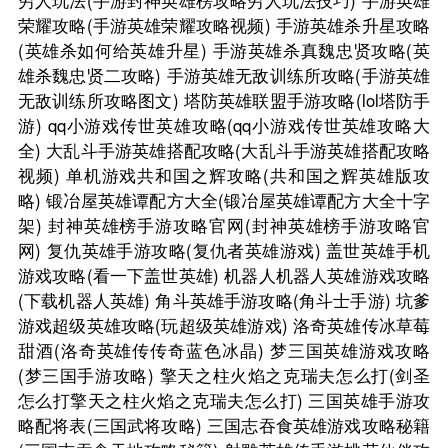
荣耀攻略(手游英雄荣耀攻略视频)
手游英雄杀升星攻略
(英雄杀如何给英雄升星)
手游英雄杀真魏忠贤攻略(英
雄杀魏忠贤二攻略)
手游英雄无敌训练所攻略(手游英雄
无敌训练所攻略图文)
塔防英雄联盟手游攻略(lol塔防手
游)
qq小游戏传世英雄攻略(qq小游戏传世英雄攻略大
全)
大乱斗手游英雄搭配攻略(大乱斗手游英雄搭配攻略
视频)
单机游戏共和国之辉攻略(共和国之辉英雄版攻
略)
锻冶屋英雄谭配方大全(锻冶屋英雄谭配方大全十字
架)
封神英雄榜手游攻略官网(封神英雄榜手游攻略官
网)
复仇英雄手游攻略(复仇者英雄游戏)
盖世英雄手机
游戏攻略(看一下盖世英雄)
机器人机器人英雄游戏攻略
(下载机器人英雄)
角斗英雄手游攻略(角斗士手游)
坑爹
游戏超级英雄攻略(玩超级英雄游戏)
洛奇英雄传冰草莓
甜酒(洛奇英雄传传奇蓝色冰晶)
梦三国英雄游戏攻略
(梦三国手游攻略)
擎天之柱火焰之克瑞夫怎么打(剑圣
怎么打擎天之柱火焰之克瑞夫怎么打)
三国英雄手游攻
略配将表(三国武将攻略)
三国志吞食英雄游戏攻略秘籍