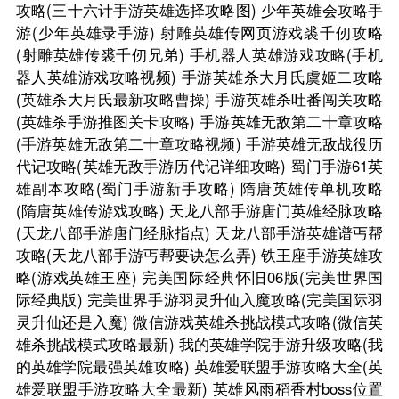
攻略(三十六计手游英雄选择攻略图)
少年英雄会攻略手
游(少年英雄录手游)
射雕英雄传网页游戏裘千仞攻略
(射雕英雄传裘千仞兄弟)
手机器人英雄游戏攻略(手机
器人英雄游戏攻略视频)
手游英雄杀大月氏虞姬二攻略
(英雄杀大月氏最新攻略曹操)
手游英雄杀吐番闯关攻略
(英雄杀手游推图关卡攻略)
手游英雄无敌第二十章攻略
(手游英雄无敌第二十章攻略视频)
手游英雄无敌战役历
代记攻略(英雄无敌手游历代记详细攻略)
蜀门手游61英
雄副本攻略(蜀门手游新手攻略)
隋唐英雄传单机攻略
(隋唐英雄传游戏攻略)
天龙八部手游唐门英雄经脉攻略
(天龙八部手游唐门经脉指点)
天龙八部手游英雄谱丐帮
攻略(天龙八部手游丐帮要诀怎么弄)
铁王座手游英雄攻
略(游戏英雄王座)
完美国际经典怀旧06版(完美世界国
际经典版)
完美世界手游羽灵升仙入魔攻略(完美国际羽
灵升仙还是入魔)
微信游戏英雄杀挑战模式攻略(微信英
雄杀挑战模式攻略最新)
我的英雄学院手游升级攻略(我
的英雄学院最强英雄攻略)
英雄爱联盟手游攻略大全(英
雄爱联盟手游攻略大全最新)
英雄风雨稻香村boss位置