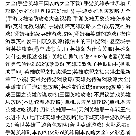
大全(手游英雄三国攻略大全下载)
手游英雄杀世界模式
攻略(英雄杀世界模式好玩吗)
手游英雄塔防攻略大全
(手游英雄塔防攻略大全视频)
手游英雄无敌英雄交锋攻
略(英雄无敌对战)
手游战塔英雄攻略大全(战塔英雄游
戏)
汤姆猫超级英雄游戏攻略(汤姆猫英雄的游戏)
微信
游戏英雄爱三国演义攻略(微信里的三国游戏)
悬空城手
游英雄攻略(悬空城怎么开)
英雄岛为什么关服(英雄岛
为什么关服这么慢)
英雄连勇气传说2.602修改器(英雄
连勇气传说2.602修改器8)
英雄联盟兔子换肤助手(换肤
助手lol)
英雄联盟之指尖浮生(英雄联盟之指尖浮生最新
章节小说)
英雄死侍游戏攻略(英雄死侍游戏攻略大全)
英雄友谊手游幻想攻略(英雄友谊幻想mmorpg攻略)
游
戏三国之英雄传说攻略(三国英雄攻略)
不思议游戏英雄
塔攻略(不思议魔塔攻略)
单机塔防英雄攻略(单机塔防
英雄攻略视频)
刀剑英雄那一年(刀剑英雄那一年狐王怎
么进不去)
地下城英雄手游攻略(地下城英雄手游攻略视
频)
盖世英雄手游角色攻略(盖世英雄游戏)
火影忍者ol
手游英雄副本攻略(火影ol英雄副本攻略大全)
火影忍者