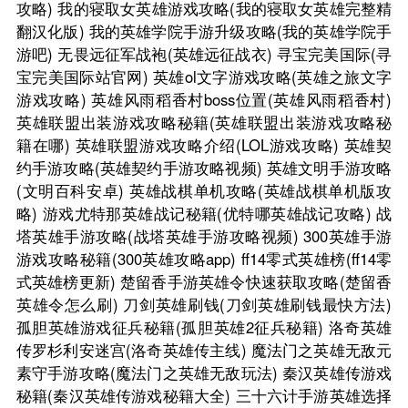
攻略)
我的寝取女英雄游戏攻略(我的寝取女英雄完整精
翻汉化版)
我的英雄学院手游升级攻略(我的英雄学院手
游吧)
无畏远征军战袍(英雄远征战衣)
寻宝完美国际(寻
宝完美国际站官网)
英雄ol文字游戏攻略(英雄之旅文字
游戏攻略)
英雄风雨稻香村boss位置(英雄风雨稻香村)
英雄联盟出装游戏攻略秘籍(英雄联盟出装游戏攻略秘
籍在哪)
英雄联盟游戏攻略介绍(LOL游戏攻略)
英雄契
约手游攻略(英雄契约手游攻略视频)
英雄文明手游攻略
(文明百科安卓)
英雄战棋单机攻略(英雄战棋单机版攻
略)
游戏尤特那英雄战记秘籍(优特哪英雄战记攻略)
战
塔英雄手游攻略(战塔英雄手游攻略视频)
300英雄手游
游戏攻略秘籍(300英雄攻略app)
ff14零式英雄榜(ff14零
式英雄榜更新)
楚留香手游英雄令快速获取攻略(楚留香
英雄令怎么刷)
刀剑英雄刷钱(刀剑英雄刷钱最快方法)
孤胆英雄游戏征兵秘籍(孤胆英雄2征兵秘籍)
洛奇英雄
传罗杉利安迷宫(洛奇英雄传主线)
魔法门之英雄无敌元
素守手游攻略(魔法门之英雄无敌玩法)
秦汉英雄传游戏
秘籍(秦汉英雄传游戏秘籍大全)
三十六计手游英雄选择