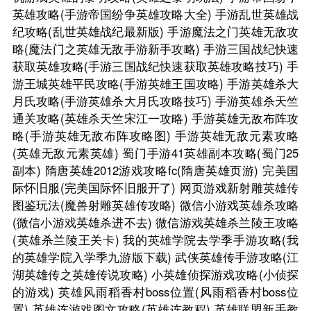
英雄攻略(手游帝国纷争英雄攻略大全)
手游乱世英雄战
纪攻略(乱世英雄战纪最新版)
手游魔法之门英雄无敌攻
略(魔法门之英雄无敌手游新手攻略)
手游三国战纪快速
获取英雄攻略(手游三国战纪快速获取英雄攻略技巧)
手
游王城英雄平民攻略(手游英雄王国攻略)
手游英雄杀大
月氏攻略(手游英雄杀大月氏攻略技巧)
手游英雄杀天竺
通关攻略(英雄杀天竺宋江一攻略)
手游英雄无敌布阵攻
略(手游英雄无敌布阵攻略图)
手游英雄无敌元素攻略
(英雄无敌元素英雄)
蜀门手游41英雄副本攻略(蜀门25
副本)
隋唐英雄2012游戏攻略fc(隋唐英雄页游)
完美国
际怀旧服(完美国际怀旧服开了)
网页游戏新射雕英雄传
图鉴玩法(魔兽射雕英雄传攻略)
微信小游戏英雄杀攻略
(微信小游戏英雄杀进不去)
微信游戏英雄杀兰陵王攻略
(英雄杀兰陵王关卡)
我的英雄学院去学季手游攻略(我
的英雄学院入学季九游版下载)
武侠英雄传手游攻略(江
湖英雄传之英雄传说攻略)
小英雄侦探游戏攻略(小侦探
的游戏)
英雄风雨稻香村boss位置(风雨稻香村boss位
置)
英雄连游戏图文攻略(英雄连教程)
英雄联盟新手教