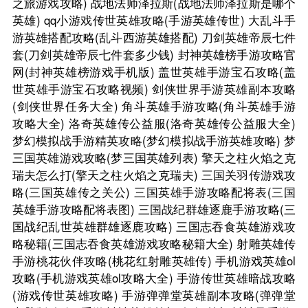
之旅游戏攻略)
战地法师泽拉斯(战地法师泽拉斯是哪个
英雄)
qq小游戏传世英雄攻略(手游英雄传世)
大乱斗手
游英雄搭配攻略(乱斗西游英雄搭配)
刀剑英雄帝辰七件
套(刀剑英雄帝辰七件套多少钱)
封神英雄榜手游攻略官
网(封神英雄榜游戏手机版)
盖世英雄手游宝石攻略(盖
世英雄手游宝石攻略视频)
剑侠世界手游英雄副本攻略
(剑侠世界任务大全)
角斗英雄手游攻略(角斗英雄手游
攻略大全)
洛奇英雄传公益服(洛奇英雄传公益服大全)
梦幻模拟战手游精英攻略(梦幻模拟战手游英雄攻略)
梦
三国英雄游戏攻略(梦三国英雄列表)
擎天之柱火焰之克
瑞夫怎么打(擎天之柱火焰之克瑞夫)
三国关羽传游戏攻
略(三国英雄传之关公)
三国英雄手游攻略配将表(三国
英雄手游攻略配将表图)
三国战纪群雄逐鹿手游攻略(三
国战纪乱世英雄群雄逐鹿攻略)
三国志吞食英雄游戏攻
略秘籍(三国志吞食英雄游戏攻略秘籍大全)
射雕英雄传
手游桃花伙伴攻略(桃花红射雕英雄传)
手机游戏英雄ol
攻略(手机游戏英雄ol攻略大全)
手游传世英雄暗战攻略
(游戏传世英雄攻略)
手游弹弹堂英雄副本攻略(弹弹堂