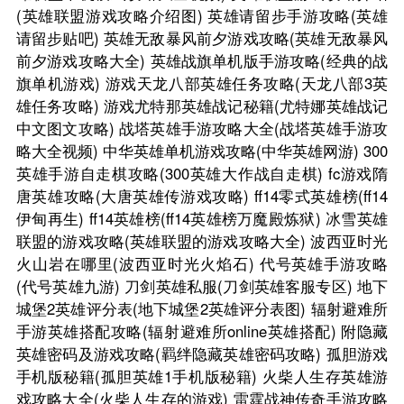
(英雄联盟游戏攻略介绍图)
英雄请留步手游攻略(英雄
请留步贴吧)
英雄无敌暴风前夕游戏攻略(英雄无敌暴风
前夕游戏攻略大全)
英雄战旗单机版手游攻略(经典的战
旗单机游戏)
游戏天龙八部英雄任务攻略(天龙八部3英
雄任务攻略)
游戏尤特那英雄战记秘籍(尤特娜英雄战记
中文图文攻略)
战塔英雄手游攻略大全(战塔英雄手游攻
略大全视频)
中华英雄单机游戏攻略(中华英雄网游)
300
英雄手游自走棋攻略(300英雄大作战自走棋)
fc游戏隋
唐英雄攻略(大唐英雄传游戏攻略)
ff14零式英雄榜(ff14
伊甸再生)
ff14英雄榜(ff14英雄榜万魔殿炼狱)
冰雪英雄
联盟的游戏攻略(英雄联盟的游戏攻略大全)
波西亚时光
火山岩在哪里(波西亚时光火焰石)
代号英雄手游攻略
(代号英雄九游)
刀剑英雄私服(刀剑英雄客服专区)
地下
城堡2英雄评分表(地下城堡2英雄评分表图)
辐射避难所
手游英雄搭配攻略(辐射避难所online英雄搭配)
附隐藏
英雄密码及游戏攻略(羁绊隐藏英雄密码攻略)
孤胆游戏
手机版秘籍(孤胆英雄1手机版秘籍)
火柴人生存英雄游
戏攻略大全(火柴人生存的游戏)
雷霆战神传奇手游攻略