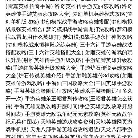
(雷霆英雄传奇手游)
洛奇英雄传手游艾丽莎攻略(洛奇
英雄传手游艾丽莎攻略大全)
梦幻单机英雄模式攻略(梦
幻单机版攻略)
梦幻模拟战手游攻略英雄搭配(梦幻模拟
战最强英雄组合)
梦幻模拟战手游雷龙打法攻略(梦幻模
拟战雷龙用什么英雄打)
梦幻模拟战手游永恒神殿攻略
(梦幻模拟战永恒神殿必练英雄)
三十六计手游英雄战法
搭配攻略(三十六计英雄搭配大全)
射雕英雄传游戏的玩
法升星(射雕英雄传手游升级攻略)
手游红警英雄升级攻
略(手游红警英雄升级攻略大全)
手游炉石传说英雄攻略
大全(炉石传说英雄介绍)
手游射雕英雄传3d攻略(射雕
英雄传游戏攻略)
手游仙三国攻略大全(三国英雄手游攻
略)
手游英雄杀极限远征攻略(英雄杀手游极限远征多久
开一次)
手游英雄杀王昭君列传攻略(王昭君英雄怎么获
得)
手游英雄无敌攻略开服时间(手游英雄无敌攻略开服
时间表)
手游英雄无敌战争纪元元素攻略(英雄无敌战争
纪元兵种图鉴)
天地英雄游戏攻略资料(天地英雄网页游
戏手机版)
天龙八部手游英雄谱攻略逍遙(天龙八部手游
英雄谱)
完美女友攻略手游英雄(完美女友游戏关卡攻