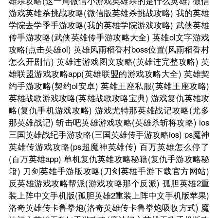
雄杀攻略(这一周微信小游戏英雄杀的是什么英雄)
微信
游戏英雄杀挑战攻略(微信版英雄杀挑战攻略)
我的英雄
学院去学季手游攻略(我的英雄学院游戏攻略)
武侠英雄
传手游攻略(武侠英雄传手游攻略大全)
英雄ol文字游戏
攻略(点击英雄ol)
英雄风雨稻香村boss位置(风雨稻香村
怎么开剧情)
英雄连游戏图文攻略(英雄连完整攻略)
英
雄联盟游戏攻略app(英雄联盟的游戏攻略大全)
英雄契
约手游攻略(契约ol安卓)
英雄王座私服(英雄王座攻略)
英雄战歌游戏攻略(英雄战歌攻略宝典)
游戏复仇英雄攻
略(复仇手机游戏攻略)
游戏尤特那英雄战记攻略(尤多
那英雄战记)
斩击吧英雄游戏攻略(英雄杀斩将攻略)
ios
三国英雄战纪手游攻略(三国英雄传手游攻略ios)
ps魔神
英雄传游戏攻略(ps超魔神英雄传)
百万英雄怎么停了
(百万英雄app)
单机复仇英雄攻略秘籍(复仇手游攻略秘
籍)
刀剑英雄手游版攻略(刀剑英雄手游下载官方网站)
反英雄游戏攻略帮派(游戏攻略那个反派)
孤胆英雄2重
装上阵中文手机版(孤胆英雄2重装上阵中文手机版苹果)
洛奇英雄传卡鲁拳炮(洛奇英雄传卡鲁拳炮吸收方式)
魔