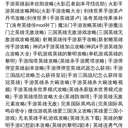
手游英雄副本佐助攻略(火影忍者副本寻找佐助)
火影手
游英雄攻略网站(火影手游攻略大全)
剑侠世界手游湛卢
丹书攻略(剑侠世界1手游英雄湛卢)
洛奇英雄传果体补
丁(洛奇英雄传mod补丁)
魔法门手游攻略英雄(手游魔法
门之英雄无敌攻略)
三国英雄无敌游戏攻略(三国英雄无
敌游戏攻略视频)
射雕英雄传手游新手攻略(新射雕英雄
传手游攻略)
神武4手游英雄加点攻略(神武4手游英雄加
点攻略大全)
手机游戏英雄的黎明攻略(单机游戏英雄的
黎明)
手游闯塔英雄攻略(英雄杀手游爬塔攻略)
手游弹
弹堂英雄副本攻略(手游弹弹堂英雄武器怎么获得)
手游
三国战纪攻略怎么获得皇冠(手游三国战纪怎么获得皇
冠英雄)
手游英雄杀大碗攻略(手游英雄杀大碗攻略视
频)
手游英雄杀世界模式攻略(英雄杀新版本世界模式攻
略)
手游英雄塔防攻略大全(英雄防御塔)
手游英雄无敌
元素攻略(手游英雄无敌)
完美国际凤鸣谷(完美国际凤
鸣谷密令)
微信游戏英雄爱三国演义攻略(英雄爱三国小
游戏)
无名英雄手机游戏攻略(英雄无名下载)
英雄的黎
明手游幻想剧本攻略(英雄的黎明2剧本)
英雄连勇气传