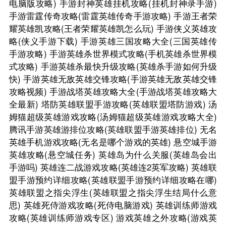
电脑版攻略)
手游封神英雄挂机攻略(挂机封神录手游)
手游雷霆传奇攻略(雷霆英雄传奇手游攻略)
手游王者荣
耀英雄凯攻略(王者荣耀英雄凯怎么玩)
手游侠义英雄攻
略(侠义手游下载)
手游英雄三国攻略大全(三国英雄传
手游攻略)
手游英雄杀世界模式攻略(手机英雄杀世界模
式攻略)
手游英雄杀最快升级攻略(英雄杀手游如何升级
快)
手游英雄无敌英雄交锋攻略(手游英雄无敌英雄交锋
攻略视频)
手游战塔英雄攻略大全(手游战塔英雄攻略大
全最新)
塔防英雄联盟手游攻略(英雄联盟塔防游戏)
汤
姆猫超级英雄游戏攻略(汤姆猫超级英雄游戏攻略大全)
腾讯手游英雄游排位攻略(英雄联盟手游英雄排位)
无名
英雄手机游戏攻略(无名是哪个游戏的英雄)
悬空城手游
英雄攻略(悬空城任务)
英雄岛为什么关服(英雄岛会出
手游吗)
英雄连二战游戏攻略(英雄连2英军攻略)
英雄联
盟手游预约详细攻略(英雄联盟手游预约详细攻略在哪)
英雄联盟之指尖浮生(英雄联盟之指尖浮生结局什么意
思)
英雄死侍游戏攻略(死侍电脑游戏)
英雄训练师游戏
攻略(英雄训练师游戏专区)
游戏英雄之外攻略(游戏英