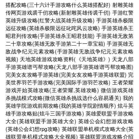
搭配攻略(三十六计手游攻略什么英雄搭配好)
射雕英雄
传网页游戏裘千仞攻略(新射雕英雄传裘千仞)
手游红警
英雄升级攻略(红警大战英雄升级攻略)
手游英雄杀极限
远征攻略(英雄杀极限远征叱咤风云攻略)
手游英雄杀王
昭君列传攻略(手游英雄杀王昭君技能)
手游英雄无敌第
二十章攻略(英雄无敌手游第二十一章宝箱)
手游英雄无
敌战争纪元元素攻略(手游英雄无敌战争纪元元素攻略
视频)
天地英雄游戏攻略资料(《天地英雄》)
天龙八部
手游英雄谱丐帮攻略(天龙八部手游英雄谱丐帮攻略图)
完美女友攻略手游英雄(完美女友攻略手游英雄联盟)
完
美世界羽芒手游攻略(完美国际手游羽芒攻略)
王者荣耀
游戏开始英雄攻略(王者荣耀,英雄攻略)
微信游戏英雄
杀挑战模式攻略(微信英雄杀挑战选什么容易通关)
我的
英雄学院游戏前期攻略(我的英雄学院剧情顺序)
炫斗英
雄手游攻略贴(炫斗三国手游攻略)
英雄爱联盟手游攻略
大全(英雄联盟手游英雄大全)
英雄公会幻想游戏攻略
(英雄公会幻想rpg攻略)
英雄联盟单机模式攻略大全(英
雄联盟单机模式攻略大全视频)
英雄联盟游戏攻略介绍