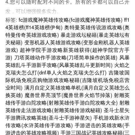
4.您可以随时配对不同的卡。所有的卡都可以自己开
发，可以增强很多实力。
标签:
fc游戏魔神英雄传攻略(fc游戏魔神英雄传攻略)
ff1
4英雄榜(ff14英雄榜伊甸)
奥特曼英雄传说游戏攻略(奥
特曼传奇英雄游戏攻略)
暴走游戏坛秘籍(暴走英雄坛有
关秘籍)
变形机器人英雄游戏攻略(变形金刚机器人英雄
游戏)
超神学院手游攻略新英雄获得(超神学院官方手
游)
刀塔英雄动作手游攻略(刀塔简单操作的英雄)
风暴
英雄乱斗手游新手攻略(风暴英雄乱斗更新时间)
火焰之
克瑞夫怎么打(dnf单人火焰之克瑞夫怎么打)
吉隆坡国
际机场免税店购物游戏攻略秘籍(吉隆坡机场免税店营
业时间)
满月自定义英雄攻略单机(满月自定义英雄怎么
换英雄)
魔兽世界亮顶节(魔兽世界火焰节掉落)
射雕英
雄传手游白陀攻略(射雕英雄传手游白陀攻略大全)
射雕
英雄传走法游戏攻略(射雕英雄传游戏秘籍)
圣斗士星矢
手游腾讯攻略英雄(圣斗士手游神星矢)
手机游戏新水浒
传攻略(水浒英雄传手游攻略)
手游进击的英雄攻略(手
游进击的英雄攻略视频)
手游三国战记英雄攻略秘籍(三