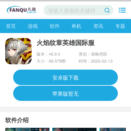
首页
游戏
软件
单机
资讯
专题
火焰纹章英雄国际服
版本：v6.9.0
类别：策略塔防
大小：66.57MB
时间：2023-02-13
安卓版下载
苹果版暂无
软件介绍