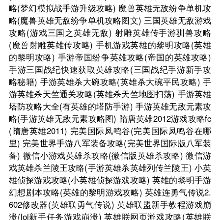
略(梦幻模拟战手游升级攻略)
魔兽英雄无敌纷争单机攻
略(魔兽英雄无敌纷争单机攻略图文)
三国英雄无敌游戏
攻略(游戏三国之英雄无敌)
射雕英雄传手游驯兽攻略
(魔兽射雕英雄传攻略)
手机游戏英雄的黎明攻略(英雄
的黎明攻略)
手游帝国纷争英雄攻略(帝国的英雄攻略)
手游三国战纪快速获取英雄攻略(三国战纪手游新手攻
略秘籍)
手游英雄杀大碗攻略(英雄杀大碗平民攻略)
手
游英雄杀天竺通关攻略(英雄杀天竺地图扫荡)
手游英雄
塔防攻略大全(有英雄的塔防手游)
手游英雄无敌元素攻
略(手游英雄无敌元素攻略图)
隋唐英雄2012游戏攻略fc
(隋唐英雄2011)
完美国际凤鸣谷(完美国际凤鸣谷在哪
里)
完美世界手游八军装备攻略(完美世界国际版八军装
备)
微信小游戏英雄杀攻略(微信版英雄杀攻略)
微信游
戏英雄杀兰陵王攻略(手游英雄杀英雄列传兰陵王)
小英
雄侦探游戏攻略(小英雄侦探游戏攻略)
英雄的黎明手游
幻想剧本攻略(英雄的黎明游戏攻略)
英雄连勇气传说2.
602修改器(英雄联勇气传说)
英雄联盟新手教程游戏崩
溃(lol新手任务游戏崩溃)
英雄联网页游戏攻略(英雄联