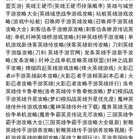
盟页游)
英雄王硬币(英雄王硬币掉落概率)
英雄与城堡
手游攻略大全(英雄城堡战争游戏攻略)
站桩英雄游戏攻
略(游戏中站桩)
召唤师手游英雄攻略(召唤师手游英雄
攻略大全)
刺客信条手游燎原攻略(刺客信条燎原传说英
雄)
单机封神英雄榜游戏攻略(封神英雄榜手游攻略)
单
机游戏新侠客英雄传攻略(侠客英雄前传攻略)
刀剑英雄
手游版攻略(刀剑·英雄手游官网)
发条英雄手游新手攻
略(发条攻略)
封神之战单机攻略英雄联盟(封神之战新
手攻略)
烽烟四起英雄游戏攻略(烽火英雄游戏)
火影忍
者ol手游英雄副本攻略(火影忍者手游精英副本忍者)
火
影忍者攻略手游英雄(火影忍者攻略手游英雄排行)
洛奇
英雄传卡鲁拳炮(洛奇英雄传卡鲁拳炮攻略)
梦幻模拟战
手游英雄升星攻略(梦幻模拟战英雄升星优先度)
魔神英
雄传外传游戏攻略(魔神英雄传外传下载)
魔兽英雄无敌
纷争单机攻略(魔兽争霸英灵传说无尽攻略)
三国英雄争
霸手游攻略大全(三国英雄争霸手游攻略大全最新)
射雕
英雄传手游驯兽攻略(射雕英雄传手游驯兽攻略视频)
手
机游戏英雄的黎明攻略(英雄之黎明玩法)
手游帝国纷争