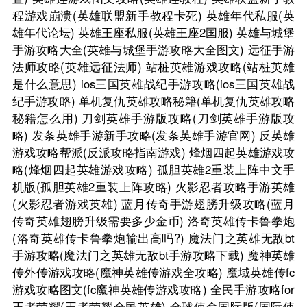
程游戏崩溃(英雄联盟新手教程卡死)
英雄年代私服(英
雄年代论坛)
英雄王座私服(英雄王座2国服)
英雄与城堡
手游攻略大全(英雄与城堡手游攻略大全图文)
远征手游
法师攻略(英雄远征法师)
站桩英雄游戏攻略(站桩英雄
是什么意思)
ios三国英雄战纪手游攻略(ios三国英雄战
纪手游攻略)
单机复仇英雄攻略秘籍(单机复仇英雄攻略
秘籍怎么用)
刀剑英雄手游版攻略(刀剑英雄手游版攻
略)
发条英雄手游新手攻略(发条英雄手游官网)
反英雄
游戏攻略帮派(反派攻略指南游戏)
烽烟四起英雄游戏攻
略(烽烟四起英雄游戏攻略)
孤胆英雄2重装上阵中文手
机版(孤胆英雄2重装上阵攻略)
火影忍者攻略手游英雄
(火影忍者游戏英雄)
蓝月传奇手游翅膀升级攻略(蓝月
传奇英雄翅膀升级需要多少金币)
洛奇英雄传卡鲁拳炮
(洛奇英雄传卡鲁拳炮输出高吗?)
魔法门之英雄无敌bt
手游攻略(魔法门之英雄无敌bt手游攻略下载)
魔神英雄
传外传游戏攻略(魔神英雄传游戏全攻略)
魔域英雄传fc
游戏攻略图文(fc魔神英雄传游戏攻略)
全民手游攻略for
王者荣耀(王者荣耀全民英雄)
全球使命国际版(国际使