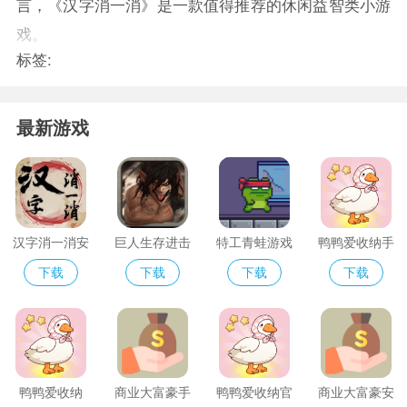
言，《汉字消一消》是一款值得推荐的休闲益智类小游
戏。
标签:
最新游戏
汉字消一消安
巨人生存进击
特工青蛙游戏
鸭鸭爱收纳手
卓版
的勇者游戏
机版
下载
下载
下载
下载
2024
鸭鸭爱收纳
商业大富豪手
鸭鸭爱收纳官
商业大富豪安