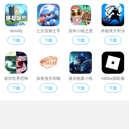
simcity
土豆圣骑士手
加米小镇之度
木棍侠大对决
游
假旅行
下载
下载
下载
下载
迷你世界恐怖
加查海关和咖
激光炮轰小怪
roblox国际服
版ZM
啡2025
2选关版
官网入口
下载
下载
下载
下载