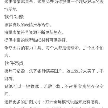
这里做情感皇帝。这里免费为你提供一个超级好玩的表
情基地。
软件功能
很多喜欢的表情推荐给你。
海量表情符号资源不断更新热点。
提供丰富的模型贴纸材料可供选择。
争夺图片的有力工具。每个人都是情绪帝。拼个图不怕
穷。
软件亮点
挑热门话题，集齐各种搞笑图片。这些照片太美了，不
能看。
贴纸可以一键收藏，无需下载，不占用宝贵的存储空
间。
选择更多的拼图尺寸；打开全屏模式玩起来更有感觉。