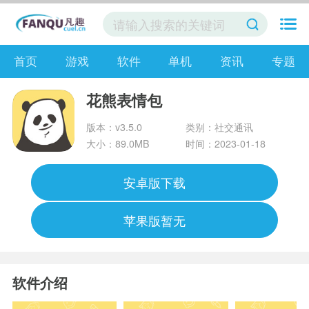
首页
游戏
软件
单机
资讯
专题
花熊表情包
版本：v3.5.0
类别：社交通讯
大小：89.0MB
时间：2023-01-18
安卓版下载
苹果版暂无
软件介绍