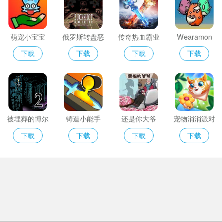
萌宠小宝宝
俄罗斯转盘恶
传奇热血霸业
Wearamon
魔
下载
下载
下载
下载
被埋葬的博尔
铸造小能手
还是你大爷
宠物消消派对
内什2
下载
下载
下载
下载