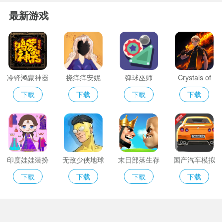
最新游戏
冷锋鸿蒙神器
挠痒痒安妮
弹球巫师
Crystals of
Fate
下载
下载
下载
下载
印度娃娃装扮
无敌少侠地球
末日部落生存
国产汽车模拟
守护
器2024
下载
下载
下载
下载