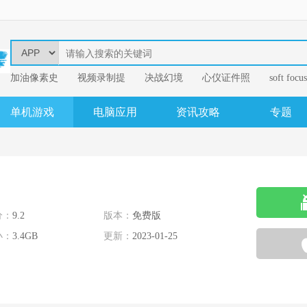
加油像素史
视频录制提
决战幻境
心仪证件照
soft focus
幂果音频格
单机游戏
电脑应用
资讯攻略
专题
分：
9.2
版本：
免费版
小：
3.4GB
更新：
2023-01-25