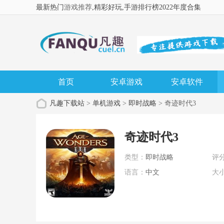
最新热门
游戏推荐
,精彩好玩
,手游排行榜2022年度合集
首页
安卓游戏
安卓软件
凡趣下载站
>
单机游戏
>
即时战略
> 奇迹时代3
奇迹时代3
类型：
即时战略
评
语言：
中文
大