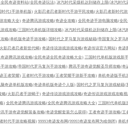
全民奇迹资料站(全民奇迹玩法)
冰汽时代采煤机达到储存上限(冰汽时代
国时代1手游单机版)
火影忍者忍者新时代手游平民攻略(火影忍者新时代游
游攻略大全)
奇迹腾讯游戏攻略(奇迹全攻略)
全民奇迹手游电脑攻略(全
游戏攻略(三国时代单机版详细攻略)
冰汽时代采煤机达到储存上限(冰汽
攻略(单机版奇迹手游攻略)
国时代之罗马复兴游戏秘籍(帝国复兴之罗马
火影忍者忍者新世代蝎)
奇迹传说游戏游戏攻略(奇迹传说官方网站)
奇迹
民奇迹腾讯游戏攻略(全民奇迹全民奇迹攻略大全)
三国时代单机版游戏新手
手游攻略(帝国时代罗马复兴手游攻略)
腾讯手游奇迹觉醒圣导师攻略(奇
迹王者荣耀)
王者时代手游攻略(王者荣耀手游新手攻略)
单机奇迹版手机
电脑奇迹单机版攻略(奇迹单机版奇迹个人版)
国时代之罗马复兴游戏秘籍(
略(火影忍者手游蝎子)
奇迹传说游戏游戏攻略(奇迹传说游戏游戏攻略视
略)
全民奇迹腾讯游戏攻略(全民奇迹腾讯游戏攻略大全)
三国时代单机版
腾讯手游奇迹觉醒装备攻略(奇迹觉醒套装怎么获得)
王者奇迹手游攻略(王
者时代手游攻略视频)
99993奇迹发布网(99993奇迹发布网为啥倒闭)
单机