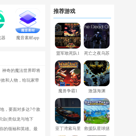
推荐游戏
览器
魔音素材app
免费版
盟军敢死队1
死亡之夜乌苏
深入敌后
拉的复仇
。神奇的魔法世界即将
特效和人物，给玩家带
魔兽争霸1
激荡海渊
地，要面对多达7个敌
业(类似龙与地下
亚丁湾索马里
救援队星球拯
你的领袖和英雄。最