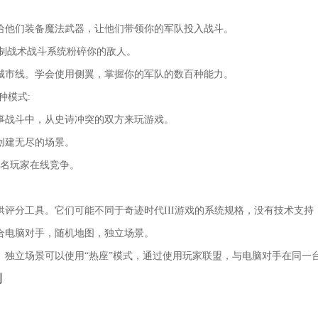
给他们装备魔法武器，让他们带领你的军队投入战斗。
合制战术战斗系统粉碎你的敌人。
城市线。学会使用侧翼，掌握你的军队的数百种能力。
种模式:
事战斗中，从史诗冲突的双方来玩游戏。
创建无尽的场景。
8名玩家在线竞争。
供评分工具。它们可能不同于奇迹时代III游戏的系统规格，没有技术支持
合电脑对手，随机地图，独立场景。
、独立场景可以使用“热座”模式，通过使用玩家联盟，与电脑对手在同一
测