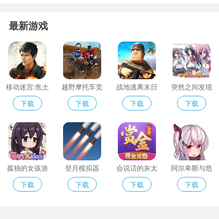
最新游戏
移动迷宫:焦土
越野摩托车竞
战地逃离末日
突然之间发现
试炼最新版
赛
岛
我已恋上你汉
下载
下载
下载
下载
化
孤独的女孩游
登月模拟器
会说话的灰太
阿尔卑斯与危
戏
狼
险森林游戏最
下载
下载
下载
下载
新版