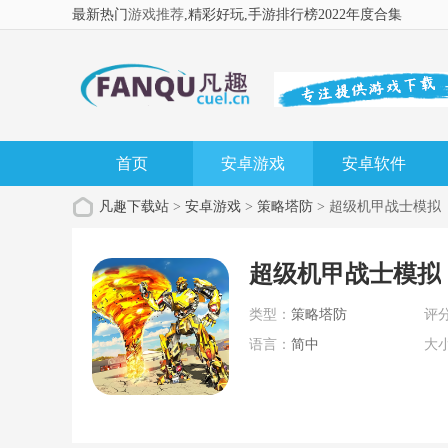
最新热门
游戏推荐
,精彩好玩
,手游排行榜2022年度合集
首页
安卓游戏
安卓软件
凡趣下载站
>
安卓游戏
>
策略塔防
> 超级机甲战士模拟
超级机甲战士模拟
类型：
策略塔防
评
语言：
简中
大