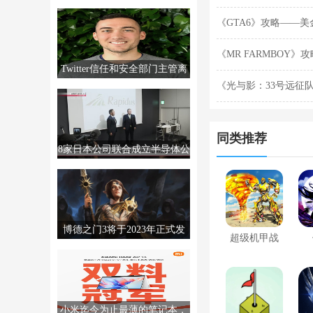
MTTS80，售价2999元。
《GTA6》攻略——
《MR FARMBOY
Twitter信任和安全部门主管离
《光与影：33号远征
职，销售经理撤回辞呈
分享
同类推荐
8家日本公司联合成立半导体公
司Rapidus，制造高级芯片。
博德之门3将于2023年正式发
超级机甲战
售。更多信息将于12月发布。
士模拟
小米迄今为止最薄的笔记本，