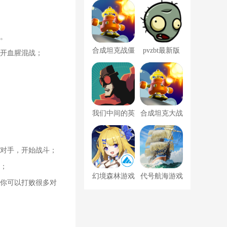
战
感。
合成坦克战僵
pvzbt最新版
展开血腥混战；
尸
冰花
我们中间的英
合成坦克大战
雄游戏下载
僵尸
的对手，开始战斗；
景；
幻境森林游戏
代号航海游戏
中你可以打败很多对
下载
下载