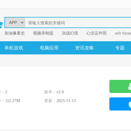
加油像素史
视频录制提
决战幻境
心仪证件照
soft focus
幂果音频格
单机游戏
电脑应用
资讯攻略
专题
分：
2
版本：
v2.0
小：
112.27M
更新：
2025-11-13