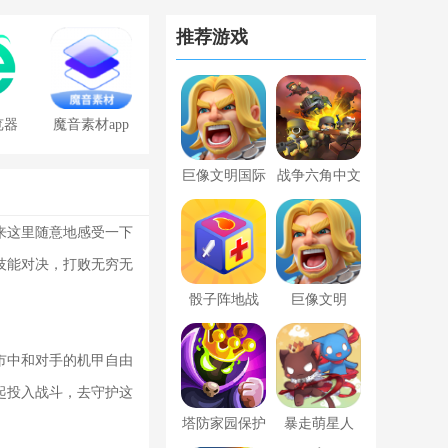
推荐游戏
览器
魔音素材app
免费版
巨像文明国际
战争六角中文
服
版
来这里随意地感受一下
技能对决，打败无穷无
骰子阵地战
巨像文明
市中和对手的机甲自由
起投入战斗，去守护这
塔防家园保护
暴走萌星人