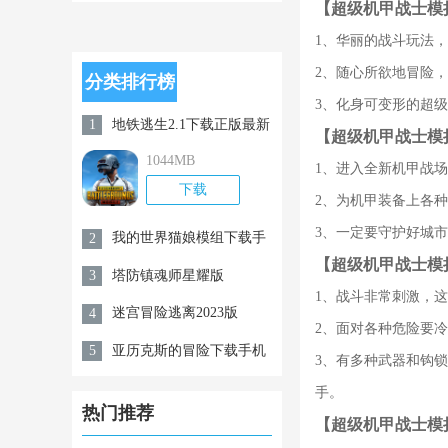
【超级机甲战士模
战手游
1、华丽的战斗玩法
2、随心所欲地冒险
分类排行榜
3、化身可变形的超
地铁逃生2.1下载正版最新
1
【超级机甲战士模
版v2.2.0
1044MB
1、进入全新机甲战
下载
2、为机甲装备上各
3、一定要守护好城
我的世界猫娘模组下载手
2
【超级机甲战士模
机版
塔防镇魂师星耀版
3
1、战斗非常刺激，
迷宫冒险逃离2023版
4
2、面对各种危险要
亚历克斯的冒险下载手机
5
3、有多种武器和钩
版
手。
热门推荐
【超级机甲战士模