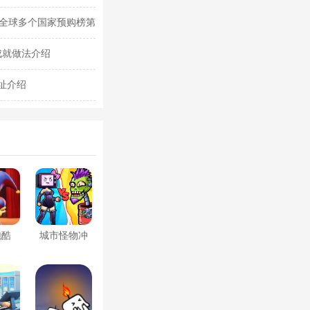
城全球多个国家预购榜第
成就做法介绍
址介绍
跑酷
城市怪物冲
突