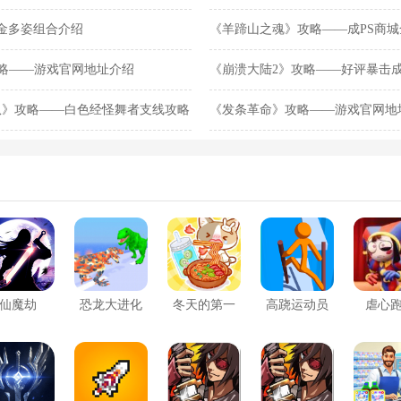
司濒临破产
美金多姿组合介绍
《羊蹄山之魂》攻略——成PS商
一名
》攻略——游戏官网地址介绍
《崩溃大陆2》攻略——好评暴击
队》攻略——白色经怪舞者支线攻略
《发条革命》攻略——游戏官网地
仙魔劫
恐龙大进化
冬天的第一
高跷运动员
虐心
杯奶茶