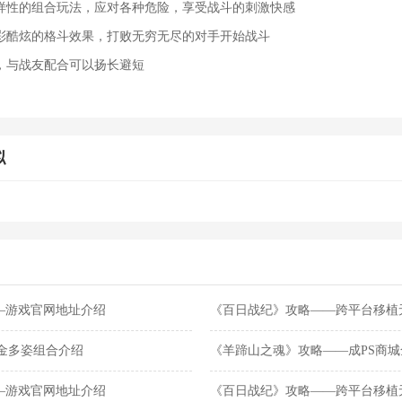
样性的组合玩法，应对各种危险，享受战斗的刺激快感
彩酷炫的格斗效果，打败无穷无尽的对手开始战斗
，与战友配合可以扬长避短
拟
略——游戏官网地址介绍
《百日战纪》攻略——跨平台移植
司濒临破产
美金多姿组合介绍
《羊蹄山之魂》攻略——成PS商
一名
略——游戏官网地址介绍
《百日战纪》攻略——跨平台移植