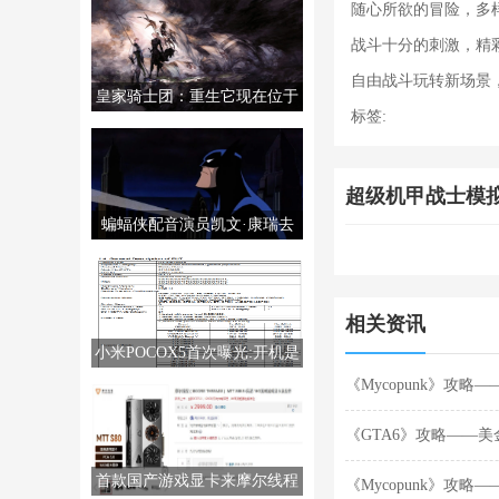
随心所欲的冒险，多
战斗十分的刺激，精
自由战斗玩转新场景
皇家骑士团：重生它现在位于
标签:
PS5/PS4/PC/NS上。
超级机甲战士模
蝙蝠侠配音演员凯文·康瑞去
世，享年66岁。
相关资讯
小米POCOX5首次曝光:开机是
MIUI14
《Mycopunk》攻
《GTA6》攻略——
首款国产游戏显卡来摩尔线程
《Mycopunk》攻