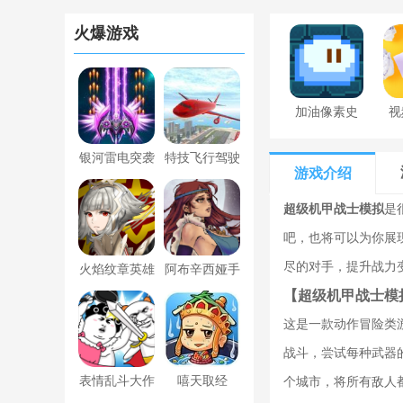
火爆游戏
加油像素史
视
莱姆下载最
银河雷电突袭
特技飞行驾驶
新版
游戏介绍
战机游戏安卓
模拟游戏安卓
超级机甲战士模拟
是
版2.002
版v1.0.1
吧，也将可以为你展
尽的对手，提升战力
火焰纹章英雄
阿布辛西娅手
【超级机甲战士模
国际服
机版下载
这是一款动作冒险类
战斗，尝试每种武器
表情乱斗大作
嘻天取经
个城市，将所有敌人