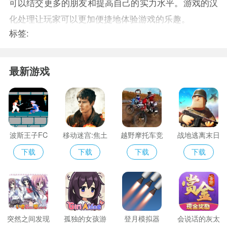
可以结交更多的朋友和提高自己的实力水平。游戏的汉
化处理让玩家可以更加便捷地体验游戏的乐趣。
标签:
最新游戏
波斯王子FC
移动迷宫:焦土
越野摩托车竞
战地逃离末日
版
试炼最新版
赛
岛
下载
下载
下载
下载
突然之间发现
孤独的女孩游
登月模拟器
会说话的灰太