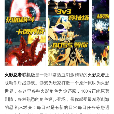
火影忍者
联机版
是一款非常热血刺激精彩的
火影忍者
正
版动作对战游戏。游戏为玩家打造一个原汁原味为火影
世界，在这里各种火影角色为你还原，100%正统原著
剧情，各种熟悉的角色逐步登场，带你感受最精彩刺激
的忍者pk对决！每日都是有新的日常每日任务等您进