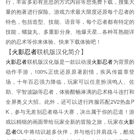
行，丰富多彩有意思的方式內容等您免费下载，搜集大
量的抱著进行探险。游戏力求最大限度还原每个忍者的
特色，包括造型、技能、语音等，每个忍者都有特定的
技能，螺旋丸、多重影分身、地爆天星...各种耳熟能详
的的忍术等你来体验。快来下载体验吧！
【
火影忍者
联机版汉化简介】
火影忍者
联机版汉化版是一款以动漫
火影忍者
为背景的
动作手游，100%正统还原原著剧情，疾风传篇章登
场，十年百忍强力降临，玩家可以任意扮演鸣人、佐
助、宇智波鼬等忍者，体验酣畅淋漓的忍术格斗连打和
全屏奥义大招。此外，还可以进行跨服匹配2V2热血P
K，参与无差别忍者格斗大赛，决出属于你的忍道！游
戏以精细的画面带给玩家全新的冒险之旅，玩家在
火影
忍者
OL中将结识超多伙伴，并与他们并肩战斗，酷炫