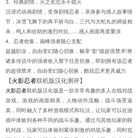
3、经典剧情，火之意志永不熄灭
沉浸式动画剧情，变身剧情忍者，亲身参与感人故事情
节；冰雪飞舞下的再不斩与白，三代与大蛇丸的师徒相
杀，鸣人和佐助的激烈对抗……感人画面再度重演
4、忍者收集，巅峰强者随心支配
超越职业，自由变幻随心切换，畅享“影”级超强禁术!将
诸多传说中的强者收入靡下任意切换，即刻拥有该忍者
的超强禁术，自由变幻随心切换，酷炫忍术更具威力
【
火影忍者
联机版汉化测评】
火影忍者
联机版汉化版是一款非常有趣的多人在线对战
游戏。游戏的画面精美，人物动作流畅，战斗场景逼
真，同时融入了多种游戏模式和玩法，让玩家可以在游
戏中体验到各种不同的战斗乐趣。通过与其他玩家的联
机对战，玩家可以体验到紧张刺激的对战乐趣，同时也